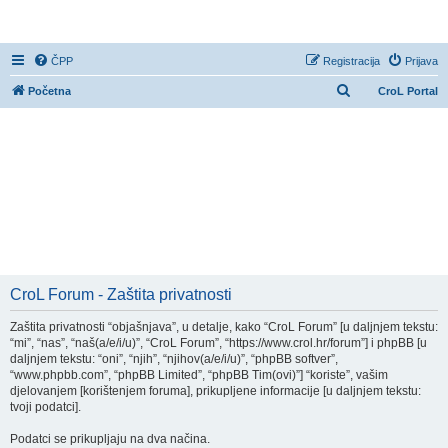
CroL Forum
ČPP
Registracija
Prijava
P
Početna
CroL Portal
r
e
t
r
a
ž
n
i
CroL Forum - Zaštita privatnosti
k
Zaštita privatnosti “objašnjava”, u detalje, kako “CroL Forum” [u daljnjem tekstu:
“mi”, “nas”, “naš(a/e/i/u)”, “CroL Forum”, “https://www.crol.hr/forum”] i phpBB [u
daljnjem tekstu: “oni”, “njih”, “njihov(a/e/i/u)”, “phpBB softver”,
“www.phpbb.com”, “phpBB Limited”, “phpBB Tim(ovi)”] “koriste”, vašim
djelovanjem [korištenjem foruma], prikupljene informacije [u daljnjem tekstu:
tvoji podatci].
Podatci se prikupljaju na dva načina.