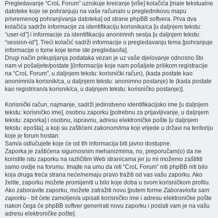
Pregledavanje “CroL Forum” uzrokuje kreiranje [više] kolačića [male tekstualne
datoteke koje se pohranjuju na vaše računalo u preglednikovu mapu
privremenog pohranjivanja datoteka] od strane phpBB softvera. Prva dva
kolačića sadrže informacije za identifikaciju korisnika/ca [u daljnjem tekstu:
“user-id”] i informacije za identifikaciju anonimnih sesija [u daljnjem tekstu:
“session-id”]. Treći kolačić sadrži informacije o pregledavanju tema [pohranjuje
informacije o tome koje teme ste pregledao/la].
Drugi način prikupljanja podataka vezan je uz vaše djelovanje odnosno što
nam vi pošaljete/postate [(informacije koje nam pošaljete prilikom registracije
na “CroL Forum”, u daljnjem tekstu: korisnički račun), (kada postate kao
anonimni/a korisnik/ca, u daljnjem tekstu: anonimno postanje) te (kada postate
kao registriran/a korisnik/ca, u daljnjem tekstu: korisničko postanje)].
Korisnički račun, najmanje, sadrži jedinstveno identifikacijsko ime [u daljnjem
tekstu: korisničko ime], osobnu zaporku [potrebnu za prijavljivanje, u daljnjem
tekstu: zaporka] i osobnu, ispravnu, adresu elektroničke pošte [u daljnjem
tekstu: epošta], a koji su zaštićeni zakonom/ima koji vrijede u državi na teritoriju
koje je forum hostan.
Sam/a odlučujete koje će od tih informacija biti javno dostupne.
Zaporka je zaštićena sigurnosnim mehanizmima, no, preporučam(o) da ne
koristite istu zaporku na različitim Web stranicama jer ju mi možemo zaštititi
samo ovdje na forumu. Imajte na umu da niti “CroL Forum” niti phpBB niti bilo
koja druga treća strana neće/nemaju pravo tražiti od vas vašu zaporku. Ako
želite, zaporku možete promijeniti u bilo koje doba u svom korisničkom profilu.
Ako zaboravite zaporku, možete zatražiti novu [putem forme
Zaboravio/la sam
zaporku
- bit ćete zamoljen/a upisati korisničko ime i adresu elektroničke pošte
nakon čega će phpBB softver generirati novu zaporku i poslati vam je na vašu
adresu elektroničke pošte].