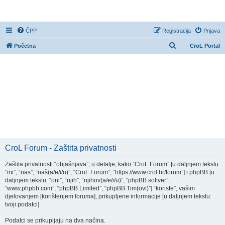
CroL Forum
ČPP
Registracija
Prijava
P
Početna
CroL Portal
r
e
t
r
a
ž
n
i
CroL Forum - Zaštita privatnosti
k
Zaštita privatnosti “objašnjava”, u detalje, kako “CroL Forum” [u daljnjem tekstu:
“mi”, “nas”, “naš(a/e/i/u)”, “CroL Forum”, “https://www.crol.hr/forum”] i phpBB [u
daljnjem tekstu: “oni”, “njih”, “njihov(a/e/i/u)”, “phpBB softver”,
“www.phpbb.com”, “phpBB Limited”, “phpBB Tim(ovi)”] “koriste”, vašim
djelovanjem [korištenjem foruma], prikupljene informacije [u daljnjem tekstu:
tvoji podatci].
Podatci se prikupljaju na dva načina.