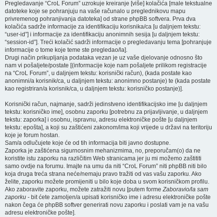
Pregledavanje “CroL Forum” uzrokuje kreiranje [više] kolačića [male tekstualne
datoteke koje se pohranjuju na vaše računalo u preglednikovu mapu
privremenog pohranjivanja datoteka] od strane phpBB softvera. Prva dva
kolačića sadrže informacije za identifikaciju korisnika/ca [u daljnjem tekstu:
“user-id”] i informacije za identifikaciju anonimnih sesija [u daljnjem tekstu:
“session-id”]. Treći kolačić sadrži informacije o pregledavanju tema [pohranjuje
informacije o tome koje teme ste pregledao/la].
Drugi način prikupljanja podataka vezan je uz vaše djelovanje odnosno što
nam vi pošaljete/postate [(informacije koje nam pošaljete prilikom registracije
na “CroL Forum”, u daljnjem tekstu: korisnički račun), (kada postate kao
anonimni/a korisnik/ca, u daljnjem tekstu: anonimno postanje) te (kada postate
kao registriran/a korisnik/ca, u daljnjem tekstu: korisničko postanje)].
Korisnički račun, najmanje, sadrži jedinstveno identifikacijsko ime [u daljnjem
tekstu: korisničko ime], osobnu zaporku [potrebnu za prijavljivanje, u daljnjem
tekstu: zaporka] i osobnu, ispravnu, adresu elektroničke pošte [u daljnjem
tekstu: epošta], a koji su zaštićeni zakonom/ima koji vrijede u državi na teritoriju
koje je forum hostan.
Sam/a odlučujete koje će od tih informacija biti javno dostupne.
Zaporka je zaštićena sigurnosnim mehanizmima, no, preporučam(o) da ne
koristite istu zaporku na različitim Web stranicama jer ju mi možemo zaštititi
samo ovdje na forumu. Imajte na umu da niti “CroL Forum” niti phpBB niti bilo
koja druga treća strana neće/nemaju pravo tražiti od vas vašu zaporku. Ako
želite, zaporku možete promijeniti u bilo koje doba u svom korisničkom profilu.
Ako zaboravite zaporku, možete zatražiti novu [putem forme
Zaboravio/la sam
zaporku
- bit ćete zamoljen/a upisati korisničko ime i adresu elektroničke pošte
nakon čega će phpBB softver generirati novu zaporku i poslati vam je na vašu
adresu elektroničke pošte].