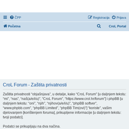
CroL Forum
ČPP
Registracija
Prijava
P
Početna
CroL Portal
r
e
t
r
a
ž
n
i
CroL Forum - Zaštita privatnosti
k
Zaštita privatnosti “objašnjava”, u detalje, kako “CroL Forum” [u daljnjem tekstu:
“mi”, “nas”, “naš(a/e/i/u)”, “CroL Forum”, “https://www.crol.hr/forum”] i phpBB [u
daljnjem tekstu: “oni”, “njih”, “njihov(a/e/i/u)”, “phpBB softver”,
“www.phpbb.com”, “phpBB Limited”, “phpBB Tim(ovi)”] “koriste”, vašim
djelovanjem [korištenjem foruma], prikupljene informacije [u daljnjem tekstu:
tvoji podatci].
Podatci se prikupljaju na dva načina.