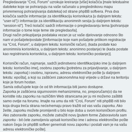
Pregledavanje “CroL Forum” uzrokuje kreiranje [više] kolačića [male tekstualne
datoteke koje se pohranjuju na vaše računalo u preglednikovu mapu
privremenog pohranjivanja datoteka] od strane phpBB softvera. Prva dva
kolačića sadrže informacije za identifikaciju korisnika/ca [u daljnjem tekstu:
“user-id”] i informacije za identifikaciju anonimnih sesija [u daljnjem tekstu:
“session-id”]. Treći kolačić sadrži informacije o pregledavanju tema [pohranjuje
informacije o tome koje teme ste pregledao/la].
Drugi način prikupljanja podataka vezan je uz vaše djelovanje odnosno što
nam vi pošaljete/postate [(informacije koje nam pošaljete prilikom registracije
na “CroL Forum”, u daljnjem tekstu: korisnički račun), (kada postate kao
anonimni/a korisnik/ca, u daljnjem tekstu: anonimno postanje) te (kada postate
kao registriran/a korisnik/ca, u daljnjem tekstu: korisničko postanje)].
Korisnički račun, najmanje, sadrži jedinstveno identifikacijsko ime [u daljnjem
tekstu: korisničko ime], osobnu zaporku [potrebnu za prijavljivanje, u daljnjem
tekstu: zaporka] i osobnu, ispravnu, adresu elektroničke pošte [u daljnjem
tekstu: epošta], a koji su zaštićeni zakonom/ima koji vrijede u državi na teritoriju
koje je forum hostan.
Sam/a odlučujete koje će od tih informacija biti javno dostupne.
Zaporka je zaštićena sigurnosnim mehanizmima, no, preporučam(o) da ne
koristite istu zaporku na različitim Web stranicama jer ju mi možemo zaštititi
samo ovdje na forumu. Imajte na umu da niti “CroL Forum” niti phpBB niti bilo
koja druga treća strana neće/nemaju pravo tražiti od vas vašu zaporku. Ako
želite, zaporku možete promijeniti u bilo koje doba u svom korisničkom profilu.
Ako zaboravite zaporku, možete zatražiti novu [putem forme
Zaboravio/la sam
zaporku
- bit ćete zamoljen/a upisati korisničko ime i adresu elektroničke pošte
nakon čega će phpBB softver generirati novu zaporku i poslati vam je na vašu
adresu elektroničke pošte].