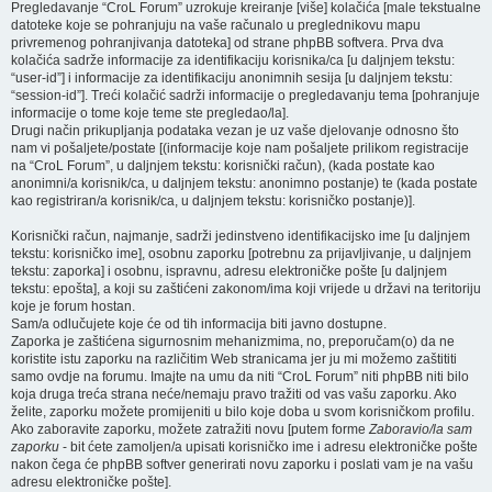
Pregledavanje “CroL Forum” uzrokuje kreiranje [više] kolačića [male tekstualne
datoteke koje se pohranjuju na vaše računalo u preglednikovu mapu
privremenog pohranjivanja datoteka] od strane phpBB softvera. Prva dva
kolačića sadrže informacije za identifikaciju korisnika/ca [u daljnjem tekstu:
“user-id”] i informacije za identifikaciju anonimnih sesija [u daljnjem tekstu:
“session-id”]. Treći kolačić sadrži informacije o pregledavanju tema [pohranjuje
informacije o tome koje teme ste pregledao/la].
Drugi način prikupljanja podataka vezan je uz vaše djelovanje odnosno što
nam vi pošaljete/postate [(informacije koje nam pošaljete prilikom registracije
na “CroL Forum”, u daljnjem tekstu: korisnički račun), (kada postate kao
anonimni/a korisnik/ca, u daljnjem tekstu: anonimno postanje) te (kada postate
kao registriran/a korisnik/ca, u daljnjem tekstu: korisničko postanje)].
Korisnički račun, najmanje, sadrži jedinstveno identifikacijsko ime [u daljnjem
tekstu: korisničko ime], osobnu zaporku [potrebnu za prijavljivanje, u daljnjem
tekstu: zaporka] i osobnu, ispravnu, adresu elektroničke pošte [u daljnjem
tekstu: epošta], a koji su zaštićeni zakonom/ima koji vrijede u državi na teritoriju
koje je forum hostan.
Sam/a odlučujete koje će od tih informacija biti javno dostupne.
Zaporka je zaštićena sigurnosnim mehanizmima, no, preporučam(o) da ne
koristite istu zaporku na različitim Web stranicama jer ju mi možemo zaštititi
samo ovdje na forumu. Imajte na umu da niti “CroL Forum” niti phpBB niti bilo
koja druga treća strana neće/nemaju pravo tražiti od vas vašu zaporku. Ako
želite, zaporku možete promijeniti u bilo koje doba u svom korisničkom profilu.
Ako zaboravite zaporku, možete zatražiti novu [putem forme
Zaboravio/la sam
zaporku
- bit ćete zamoljen/a upisati korisničko ime i adresu elektroničke pošte
nakon čega će phpBB softver generirati novu zaporku i poslati vam je na vašu
adresu elektroničke pošte].