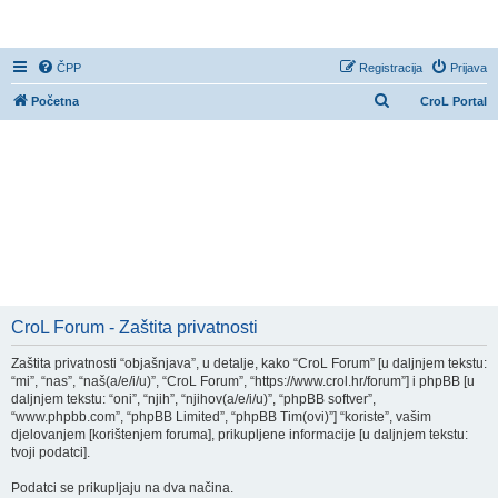
CroL Forum
ČPP
Registracija
Prijava
P
Početna
CroL Portal
r
e
t
r
a
ž
n
i
CroL Forum - Zaštita privatnosti
k
Zaštita privatnosti “objašnjava”, u detalje, kako “CroL Forum” [u daljnjem tekstu:
“mi”, “nas”, “naš(a/e/i/u)”, “CroL Forum”, “https://www.crol.hr/forum”] i phpBB [u
daljnjem tekstu: “oni”, “njih”, “njihov(a/e/i/u)”, “phpBB softver”,
“www.phpbb.com”, “phpBB Limited”, “phpBB Tim(ovi)”] “koriste”, vašim
djelovanjem [korištenjem foruma], prikupljene informacije [u daljnjem tekstu:
tvoji podatci].
Podatci se prikupljaju na dva načina.