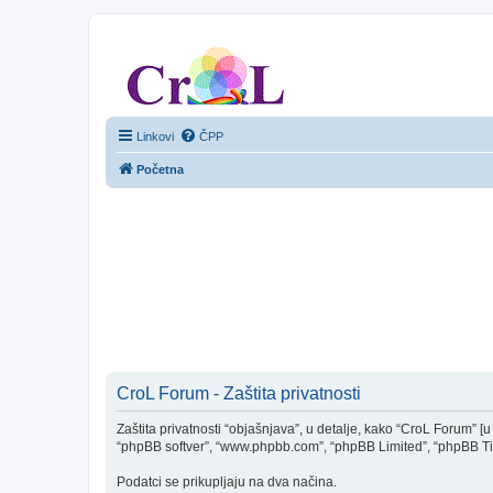
CroL Forum
Linkovi
ČPP
Početna
CroL Forum - Zaštita privatnosti
Zaštita privatnosti “objašnjava”, u detalje, kako “CroL Forum” [u d
“phpBB softver”, “www.phpbb.com”, “phpBB Limited”, “phpBB Tim(ov
Podatci se prikupljaju na dva načina.