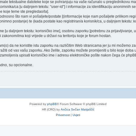
a [male tekstualne datoteke koje se pohranjuju na vaše računalo u preglednikovu 
orisnika/ca [u daljnjem tekstu: “user-id”] i informacije za identifikaciju anonimnih ses
e koje teme ste pregledao/la].
dnosno što nam vi pošaljete/postate [(informacije koje nam pošaljete prilikom regist
nimno postanje) te (kada postate kao registriran/a korisnik/ca, u daljnjem tekstu: ko
ime [u daljnjem tekstu: korisničko ime], osobnu zaporku [potrebnu za prijavljivanje, 
i zakonom/ima koji vrijede u državi na teritoriju koje je forum hostan.
o) da ne koristite istu zaporku na različitim Web stranicama jer ju mi možemo zašt
tražiti od vas vašu zaporku. Ako želite, zaporku možete promijeniti u bilo koje dob
e zamoljen/a upisati korisničko ime i adresu elektroničke pošte nakon čega će phpBB
nadno, su opcionalne.
Powered by
phpBB
® Forum Software © phpBB Limited
HR (CRO) by
Ančica Sečan Matijaščić
Privatnost
|
Uvjeti