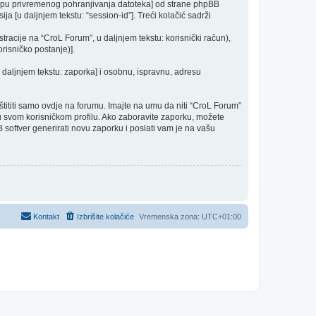
mapu privremenog pohranjivanja datoteka] od strane phpBB
ija [u daljnjem tekstu: “session-id”]. Treći kolačić sadrži
racije na “CroL Forum”, u daljnjem tekstu: korisnički račun),
risničko postanje)].
u daljnjem tekstu: zaporka] i osobnu, ispravnu, adresu
ititi samo ovdje na forumu. Imajte na umu da niti “CroL Forum”
a u svom korisničkom profilu. Ako zaboravite zaporku, možete
 softver generirati novu zaporku i poslati vam je na vašu
Kontakt
Izbrišite kolačiće
Vremenska zona:
UTC+01:00