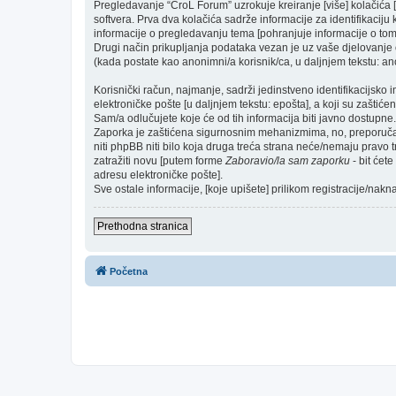
Pregledavanje “CroL Forum” uzrokuje kreiranje [više] kolačić
softvera. Prva dva kolačića sadrže informacije za identifikaciju k
informacije o pregledavanju tema [pohranjuje informacije o tom
Drugi način prikupljanja podataka vezan je uz vaše djelovanje o
(kada postate kao anonimni/a korisnik/ca, u daljnjem tekstu: ano
Korisnički račun, najmanje, sadrži jedinstveno identifikacijsko 
elektroničke pošte [u daljnjem tekstu: epošta], a koji su zaštićen
Sam/a odlučujete koje će od tih informacija biti javno dostupne.
Zaporka je zaštićena sigurnosnim mehanizmima, no, preporučam(
niti phpBB niti bilo koja druga treća strana neće/nemaju pravo 
zatražiti novu [putem forme
Zaboravio/la sam zaporku
- bit ćet
adresu elektroničke pošte].
Sve ostale informacije, [koje upišete] prilikom registracije/nak
Prethodna stranica
Početna