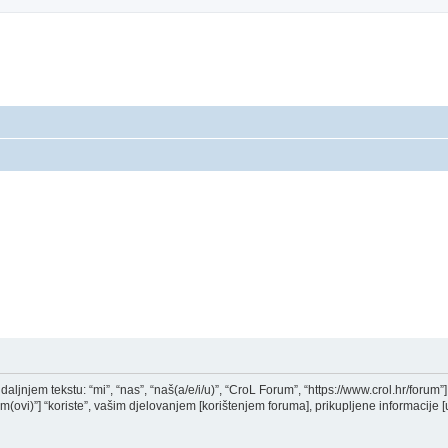
aljnjem tekstu: “mi”, “nas”, “naš(a/e/i/u)”, “CroL Forum”, “https://www.crol.hr/forum”] i
i)”] “koriste”, vašim djelovanjem [korištenjem foruma], prikupljene informacije [u 