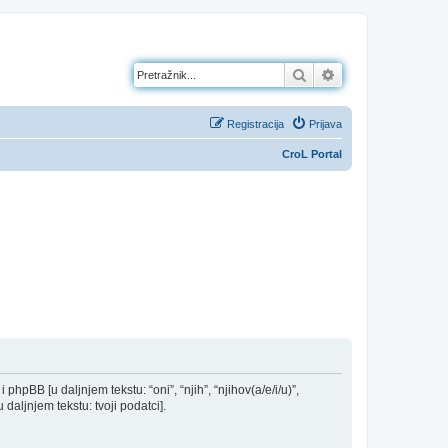
Pretražnik
Napredno pretraž
Registracija
Prijava
CroL Portal
 phpBB [u daljnjem tekstu: “oni”, “njih”, “njihov(a/e/i/u)”,
daljnjem tekstu: tvoji podatci].