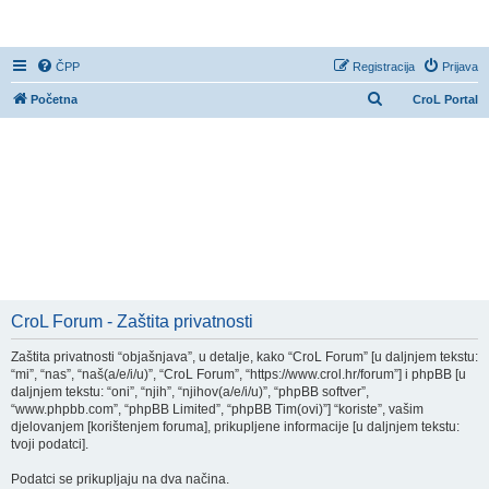
CroL Forum
ČPP
Registracija
Prijava
P
Početna
CroL Portal
r
e
t
r
a
ž
n
i
CroL Forum - Zaštita privatnosti
k
Zaštita privatnosti “objašnjava”, u detalje, kako “CroL Forum” [u daljnjem tekstu:
“mi”, “nas”, “naš(a/e/i/u)”, “CroL Forum”, “https://www.crol.hr/forum”] i phpBB [u
daljnjem tekstu: “oni”, “njih”, “njihov(a/e/i/u)”, “phpBB softver”,
“www.phpbb.com”, “phpBB Limited”, “phpBB Tim(ovi)”] “koriste”, vašim
djelovanjem [korištenjem foruma], prikupljene informacije [u daljnjem tekstu:
tvoji podatci].
Podatci se prikupljaju na dva načina.