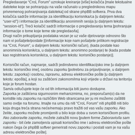
Pregledavanje “CroL Forum” uzrokuje kreiranje [više] kolačića [male tekstualne
datoteke koje se pohranjuju na vaše računalo u preglednikovu mapu
privremenog pohranjivanja datoteka] od strane phpBB softvera. Prva dva
kolačića sadrže informacije za identifikaciju korisnika/ca [u daljnjem tekstu:
“user-id”] i informacije za identifikaciju anonimnih sesija [u daljnjem tekstu:
“session-id”]. Treći kolačić sadrži informacije o pregledavanju tema [pohranjuje
informacije o tome koje teme ste pregledao/la].
Drugi način prikupljanja podataka vezan je uz vaše djelovanje odnosno što
nam vi pošaljete/postate [(informacije koje nam pošaljete prilikom registracije
na “CroL Forum”, u daljnjem tekstu: korisnički račun), (kada postate kao
anonimni/a korisnik/ca, u daljnjem tekstu: anonimno postanje) te (kada postate
kao registriran/a korisnik/ca, u daljnjem tekstu: korisničko postanje)].
Korisnički račun, najmanje, sadrži jedinstveno identifikacijsko ime [u daljnjem
tekstu: korisničko ime], osobnu zaporku [potrebnu za prijavljivanje, u daljnjem
tekstu: zaporka] i osobnu, ispravnu, adresu elektroničke pošte [u daljnjem
tekstu: epošta], a koji su zaštićeni zakonom/ima koji vrijede u državi na teritoriju
koje je forum hostan.
Sam/a odlučujete koje će od tih informacija biti javno dostupne.
Zaporka je zaštićena sigurnosnim mehanizmima, no, preporučam(o) da ne
koristite istu zaporku na različitim Web stranicama jer ju mi možemo zaštititi
samo ovdje na forumu. Imajte na umu da niti “CroL Forum” niti phpBB niti bilo
koja druga treća strana neće/nemaju pravo tražiti od vas vašu zaporku. Ako
želite, zaporku možete promijeniti u bilo koje doba u svom korisničkom profilu.
Ako zaboravite zaporku, možete zatražiti novu [putem forme
Zaboravio/la sam
zaporku
- bit ćete zamoljen/a upisati korisničko ime i adresu elektroničke pošte
nakon čega će phpBB softver generirati novu zaporku i poslati vam je na vašu
adresu elektroničke pošte].