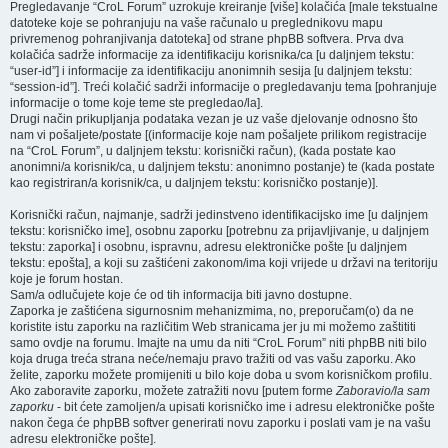
Pregledavanje “CroL Forum” uzrokuje kreiranje [više] kolačića [male tekstualne
datoteke koje se pohranjuju na vaše računalo u preglednikovu mapu
privremenog pohranjivanja datoteka] od strane phpBB softvera. Prva dva
kolačića sadrže informacije za identifikaciju korisnika/ca [u daljnjem tekstu:
“user-id”] i informacije za identifikaciju anonimnih sesija [u daljnjem tekstu:
“session-id”]. Treći kolačić sadrži informacije o pregledavanju tema [pohranjuje
informacije o tome koje teme ste pregledao/la].
Drugi način prikupljanja podataka vezan je uz vaše djelovanje odnosno što
nam vi pošaljete/postate [(informacije koje nam pošaljete prilikom registracije
na “CroL Forum”, u daljnjem tekstu: korisnički račun), (kada postate kao
anonimni/a korisnik/ca, u daljnjem tekstu: anonimno postanje) te (kada postate
kao registriran/a korisnik/ca, u daljnjem tekstu: korisničko postanje)].
Korisnički račun, najmanje, sadrži jedinstveno identifikacijsko ime [u daljnjem
tekstu: korisničko ime], osobnu zaporku [potrebnu za prijavljivanje, u daljnjem
tekstu: zaporka] i osobnu, ispravnu, adresu elektroničke pošte [u daljnjem
tekstu: epošta], a koji su zaštićeni zakonom/ima koji vrijede u državi na teritoriju
koje je forum hostan.
Sam/a odlučujete koje će od tih informacija biti javno dostupne.
Zaporka je zaštićena sigurnosnim mehanizmima, no, preporučam(o) da ne
koristite istu zaporku na različitim Web stranicama jer ju mi možemo zaštititi
samo ovdje na forumu. Imajte na umu da niti “CroL Forum” niti phpBB niti bilo
koja druga treća strana neće/nemaju pravo tražiti od vas vašu zaporku. Ako
želite, zaporku možete promijeniti u bilo koje doba u svom korisničkom profilu.
Ako zaboravite zaporku, možete zatražiti novu [putem forme
Zaboravio/la sam
zaporku
- bit ćete zamoljen/a upisati korisničko ime i adresu elektroničke pošte
nakon čega će phpBB softver generirati novu zaporku i poslati vam je na vašu
adresu elektroničke pošte].