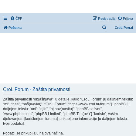
CroL Forum
ČPP
Registracija
Prijava
P
Početna
CroL Portal
r
e
t
r
a
ž
n
i
CroL Forum - Zaštita privatnosti
k
Zaštita privatnosti “objašnjava”, u detalje, kako “CroL Forum” [u daljnjem tekstu:
“mi”, “nas”, “naš(a/e/i/u)”, “CroL Forum”, “https://www.crol.hr/forum”] i phpBB [u
daljnjem tekstu: “oni”, “njih”, “njihov(a/e/i/u)”, “phpBB softver”,
“www.phpbb.com”, “phpBB Limited”, “phpBB Tim(ovi)”] “koriste”, vašim
djelovanjem [korištenjem foruma], prikupljene informacije [u daljnjem tekstu:
tvoji podatci].
Podatci se prikupljaju na dva načina.