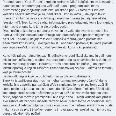
Pregledavanje “CroL Forum” uzrokuje kreiranje [više] kolačića [male tekstualne
datoteke koje se pohranjuju na vaše računalo u preglednikovu mapu
privremenog pohranjivanja datoteka] od strane phpBB softvera. Prva dva
kolačića sadrže informacije za identifikaciju korisnika/ca [u daljnjem tekstu:
“user-id”] i informacije za identifikaciju anonimnih sesija [u daljnjem tekstu:
“session-id”]. Treći kolačić sadrži informacije o pregledavanju tema [pohranjuje
informacije o tome koje teme ste pregledao/la].
Drugi način prikupljanja podataka vezan je uz vaše djelovanje odnosno što
nam vi pošaljete/postate [(informacije koje nam pošaljete prilikom registracije
na “CroL Forum”, u daljnjem tekstu: korisnički račun), (kada postate kao
anonimni/a korisnik/ca, u daljnjem tekstu: anonimno postanje) te (kada postate
kao registriran/a korisnik/ca, u daljnjem tekstu: korisničko postanje)].
Korisnički račun, najmanje, sadrži jedinstveno identifikacijsko ime [u daljnjem
tekstu: korisničko ime], osobnu zaporku [potrebnu za prijavljivanje, u daljnjem
tekstu: zaporka] i osobnu, ispravnu, adresu elektroničke pošte [u daljnjem
tekstu: epošta], a koji su zaštićeni zakonom/ima koji vrijede u državi na teritoriju
koje je forum hostan.
Sam/a odlučujete koje će od tih informacija biti javno dostupne.
Zaporka je zaštićena sigurnosnim mehanizmima, no, preporučam(o) da ne
koristite istu zaporku na različitim Web stranicama jer ju mi možemo zaštititi
samo ovdje na forumu. Imajte na umu da niti “CroL Forum” niti phpBB niti bilo
koja druga treća strana neće/nemaju pravo tražiti od vas vašu zaporku. Ako
želite, zaporku možete promijeniti u bilo koje doba u svom korisničkom profilu.
Ako zaboravite zaporku, možete zatražiti novu [putem forme
Zaboravio/la sam
zaporku
- bit ćete zamoljen/a upisati korisničko ime i adresu elektroničke pošte
nakon čega će phpBB softver generirati novu zaporku i poslati vam je na vašu
adresu elektroničke pošte].