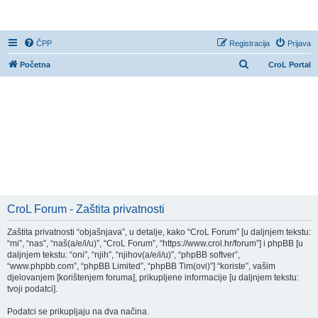
CroL Forum
ČPP
Registracija
Prijava
P
Početna
CroL Portal
r
e
t
r
a
ž
n
i
CroL Forum - Zaštita privatnosti
k
Zaštita privatnosti “objašnjava”, u detalje, kako “CroL Forum” [u daljnjem tekstu:
“mi”, “nas”, “naš(a/e/i/u)”, “CroL Forum”, “https://www.crol.hr/forum”] i phpBB [u
daljnjem tekstu: “oni”, “njih”, “njihov(a/e/i/u)”, “phpBB softver”,
“www.phpbb.com”, “phpBB Limited”, “phpBB Tim(ovi)”] “koriste”, vašim
djelovanjem [korištenjem foruma], prikupljene informacije [u daljnjem tekstu:
tvoji podatci].
Podatci se prikupljaju na dva načina.