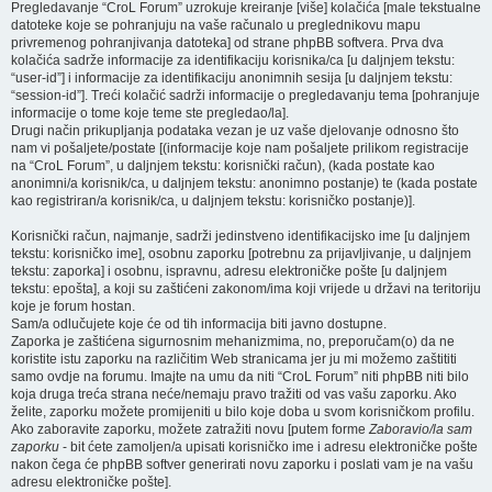
Pregledavanje “CroL Forum” uzrokuje kreiranje [više] kolačića [male tekstualne
datoteke koje se pohranjuju na vaše računalo u preglednikovu mapu
privremenog pohranjivanja datoteka] od strane phpBB softvera. Prva dva
kolačića sadrže informacije za identifikaciju korisnika/ca [u daljnjem tekstu:
“user-id”] i informacije za identifikaciju anonimnih sesija [u daljnjem tekstu:
“session-id”]. Treći kolačić sadrži informacije o pregledavanju tema [pohranjuje
informacije o tome koje teme ste pregledao/la].
Drugi način prikupljanja podataka vezan je uz vaše djelovanje odnosno što
nam vi pošaljete/postate [(informacije koje nam pošaljete prilikom registracije
na “CroL Forum”, u daljnjem tekstu: korisnički račun), (kada postate kao
anonimni/a korisnik/ca, u daljnjem tekstu: anonimno postanje) te (kada postate
kao registriran/a korisnik/ca, u daljnjem tekstu: korisničko postanje)].
Korisnički račun, najmanje, sadrži jedinstveno identifikacijsko ime [u daljnjem
tekstu: korisničko ime], osobnu zaporku [potrebnu za prijavljivanje, u daljnjem
tekstu: zaporka] i osobnu, ispravnu, adresu elektroničke pošte [u daljnjem
tekstu: epošta], a koji su zaštićeni zakonom/ima koji vrijede u državi na teritoriju
koje je forum hostan.
Sam/a odlučujete koje će od tih informacija biti javno dostupne.
Zaporka je zaštićena sigurnosnim mehanizmima, no, preporučam(o) da ne
koristite istu zaporku na različitim Web stranicama jer ju mi možemo zaštititi
samo ovdje na forumu. Imajte na umu da niti “CroL Forum” niti phpBB niti bilo
koja druga treća strana neće/nemaju pravo tražiti od vas vašu zaporku. Ako
želite, zaporku možete promijeniti u bilo koje doba u svom korisničkom profilu.
Ako zaboravite zaporku, možete zatražiti novu [putem forme
Zaboravio/la sam
zaporku
- bit ćete zamoljen/a upisati korisničko ime i adresu elektroničke pošte
nakon čega će phpBB softver generirati novu zaporku i poslati vam je na vašu
adresu elektroničke pošte].