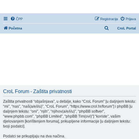
CroL Forum
ČPP
Registracija
Prijava
P
Početna
CroL Portal
r
e
t
r
a
ž
n
i
CroL Forum - Zaštita privatnosti
k
Zaštita privatnosti “objašnjava”, u detalje, kako “CroL Forum” [u daljnjem tekstu:
“mi”, “nas”, “naš(a/e/i/u)”, “CroL Forum”, “https://www.crol.hr/forum”] i phpBB [u
daljnjem tekstu: “oni”, “njih”, “njihov(a/e/i/u)”, “phpBB softver”,
“www.phpbb.com”, “phpBB Limited”, “phpBB Tim(ovi)”] “koriste”, vašim
djelovanjem [korištenjem foruma], prikupljene informacije [u daljnjem tekstu:
tvoji podatci].
Podatci se prikupljaju na dva načina.