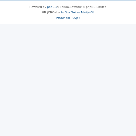
Powered by
phpBB
® Forum Software © phpBB Limited
HR (CRO) by
Ančica Sečan Matijaščić
Privatnost
|
Uvjeti