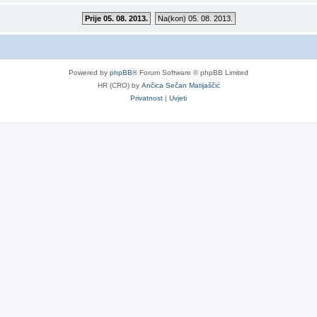
Prije 05. 08. 2013.
Na(kon) 05. 08. 2013.
Powered by
phpBB
® Forum Software © phpBB Limited
HR (CRO) by
Ančica Sečan Matijaščić
Privatnost
|
Uvjeti