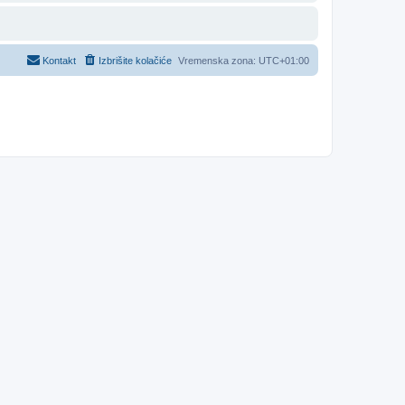
Kontakt
Izbrišite kolačiće
Vremenska zona:
UTC+01:00