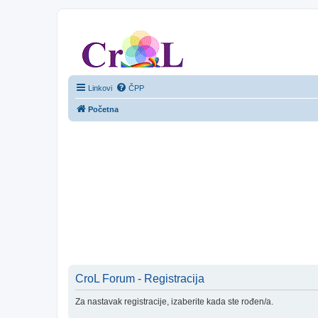
CroL Forum
Linkovi
ČPP
Početna
CroL Forum - Registracija
Za nastavak registracije, izaberite kada ste rođen/a.