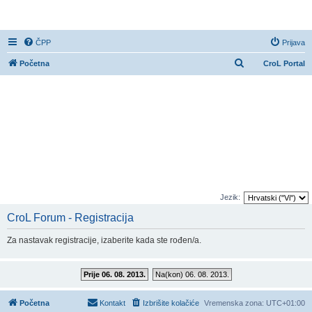
CroL Forum
ČPP
Prijava
P
Početna
CroL Portal
r
e
t
r
a
ž
n
i
Jezik:
k
CroL Forum - Registracija
Za nastavak registracije, izaberite kada ste rođen/a.
Prije 06. 08. 2013.
Na(kon) 06. 08. 2013.
Početna
Kontakt
Izbrišite kolačiće
Vremenska zona:
UTC+01:00