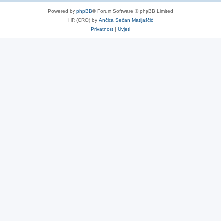
Powered by
phpBB
® Forum Software © phpBB Limited
HR (CRO) by
Ančica Sečan Matijaščić
Privatnost
|
Uvjeti