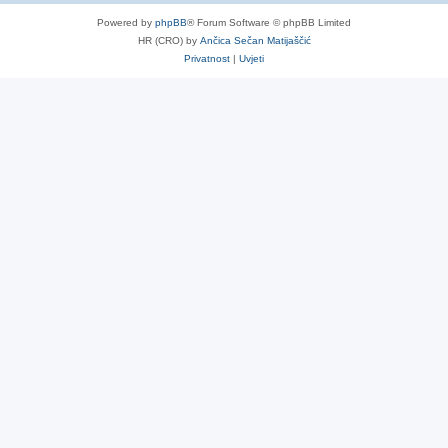
Powered by
phpBB
® Forum Software © phpBB Limited
HR (CRO) by
Ančica Sečan Matijaščić
Privatnost
|
Uvjeti