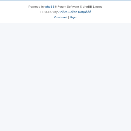
Powered by
phpBB
® Forum Software © phpBB Limited
HR (CRO) by
Ančica Sečan Matijaščić
Privatnost
|
Uvjeti