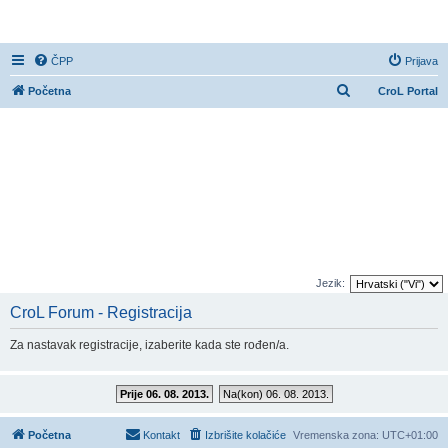
CroL Forum
ČPP
Prijava
P
Početna
CroL Portal
r
e
t
r
a
ž
n
i
Jezik:
k
CroL Forum - Registracija
Za nastavak registracije, izaberite kada ste rođen/a.
Prije 06. 08. 2013.
Na(kon) 06. 08. 2013.
Početna
Kontakt
Izbrišite kolačiće
Vremenska zona:
UTC+01:00