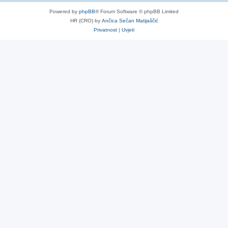
Powered by
phpBB
® Forum Software © phpBB Limited
HR (CRO) by
Ančica Sečan Matijaščić
Privatnost
|
Uvjeti