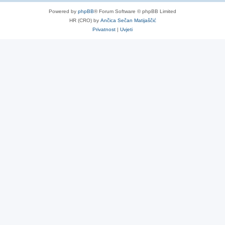
Powered by
phpBB
® Forum Software © phpBB Limited
HR (CRO) by
Ančica Sečan Matijaščić
Privatnost
|
Uvjeti