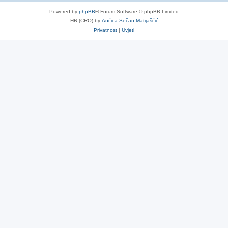
Powered by
phpBB
® Forum Software © phpBB Limited
HR (CRO) by
Ančica Sečan Matijaščić
Privatnost
|
Uvjeti