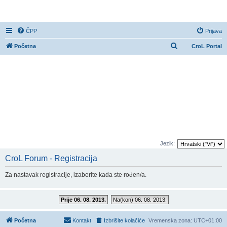
CroL Forum
ČPP
Prijava
P
Početna
CroL Portal
r
e
t
r
a
ž
n
i
Jezik:
k
CroL Forum - Registracija
Za nastavak registracije, izaberite kada ste rođen/a.
Prije 06. 08. 2013.
Na(kon) 06. 08. 2013.
Početna
Kontakt
Izbrišite kolačiće
Vremenska zona:
UTC+01:00