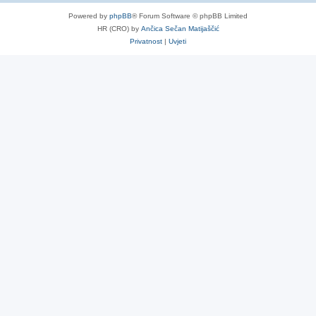
Powered by
phpBB
® Forum Software © phpBB Limited
HR (CRO) by
Ančica Sečan Matijaščić
Privatnost
|
Uvjeti