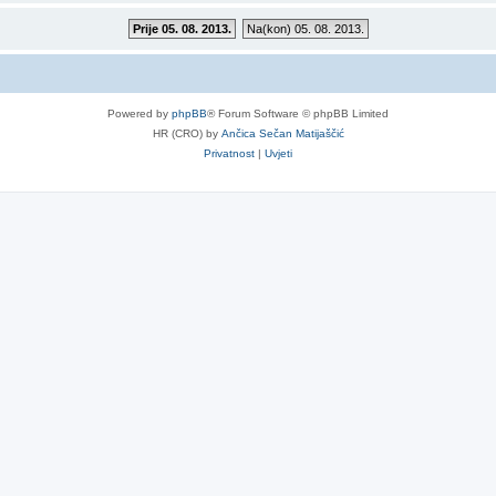
Prije 05. 08. 2013.
Na(kon) 05. 08. 2013.
Powered by
phpBB
® Forum Software © phpBB Limited
HR (CRO) by
Ančica Sečan Matijaščić
Privatnost
|
Uvjeti