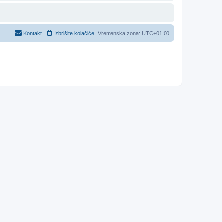
Kontakt
Izbrišite kolačiće
Vremenska zona:
UTC+01:00