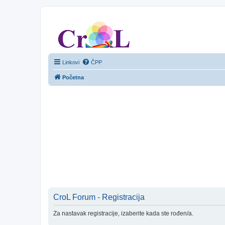
CroL Forum
Linkovi
ČPP
Početna
CroL Forum - Registracija
Za nastavak registracije, izaberite kada ste rođen/a.