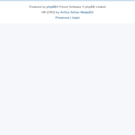
Powered by
phpBB
® Forum Software © phpBB Limited
HR (CRO) by
Ančica Sečan Matijaščić
Privatnost
|
Uvjeti