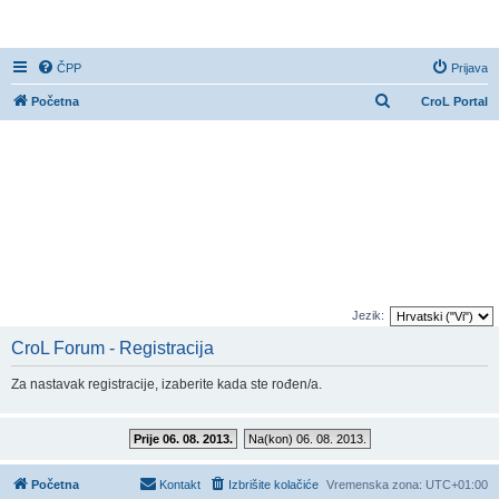
CroL Forum
ČPP
Prijava
P
Početna
CroL Portal
r
e
t
r
a
ž
n
i
Jezik:
k
CroL Forum - Registracija
Za nastavak registracije, izaberite kada ste rođen/a.
Prije 06. 08. 2013.
Na(kon) 06. 08. 2013.
Početna
Kontakt
Izbrišite kolačiće
Vremenska zona:
UTC+01:00