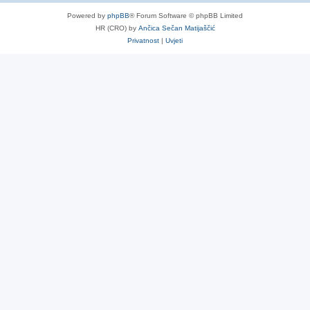
Powered by
phpBB
® Forum Software © phpBB Limited
HR (CRO) by
Ančica Sečan Matijaščić
Privatnost
|
Uvjeti