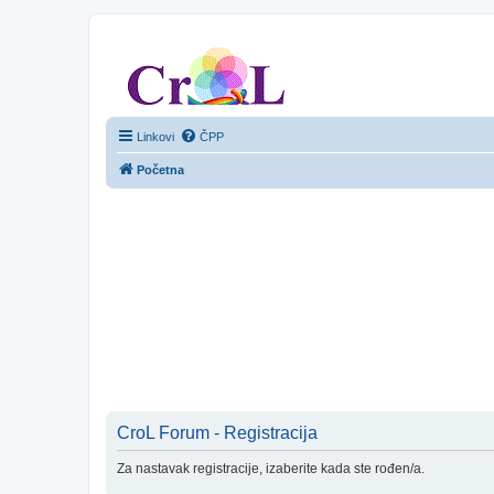
CroL Forum
Linkovi
ČPP
Početna
CroL Forum - Registracija
Za nastavak registracije, izaberite kada ste rođen/a.