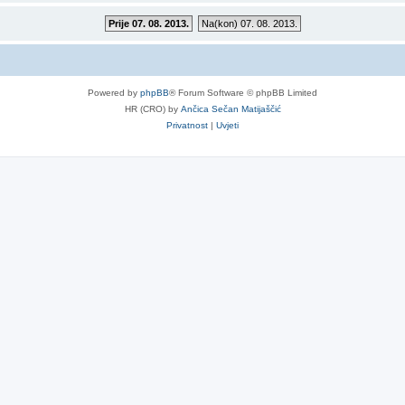
Prije 07. 08. 2013.
Na(kon) 07. 08. 2013.
Powered by
phpBB
® Forum Software © phpBB Limited
HR (CRO) by
Ančica Sečan Matijaščić
Privatnost
|
Uvjeti