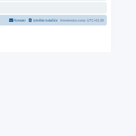
Kontakt
Izbrišite kolačiće
Vremenska zona:
UTC+01:00