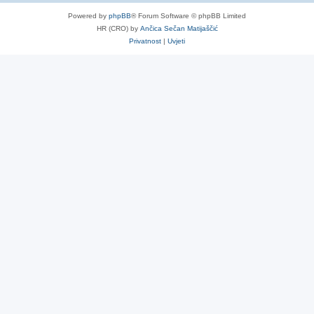
Powered by
phpBB
® Forum Software © phpBB Limited
HR (CRO) by
Ančica Sečan Matijaščić
Privatnost
|
Uvjeti