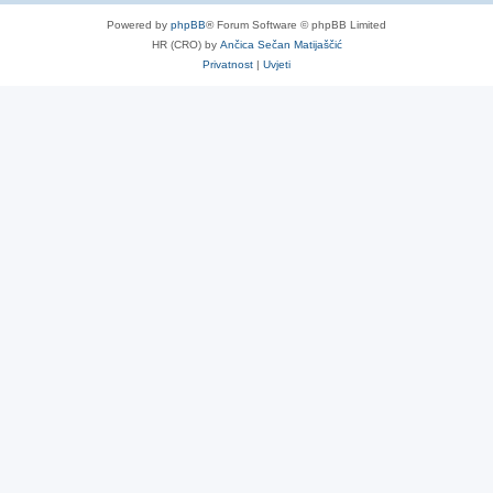
Powered by
phpBB
® Forum Software © phpBB Limited
HR (CRO) by
Ančica Sečan Matijaščić
Privatnost
|
Uvjeti