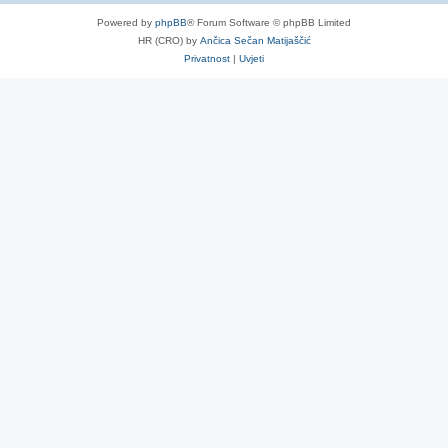
Powered by
phpBB
® Forum Software © phpBB Limited
HR (CRO) by
Ančica Sečan Matijaščić
Privatnost
|
Uvjeti