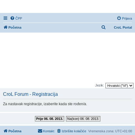
CroL Forum
ČPP
Prijava
P
Početna
CroL Portal
r
e
t
r
a
ž
n
i
Jezik:
k
CroL Forum - Registracija
Za nastavak registracije, izaberite kada ste rođen/a.
Prije 06. 08. 2013.
Na(kon) 06. 08. 2013.
Početna
Kontakt
Izbrišite kolačiće
Vremenska zona:
UTC+01:00