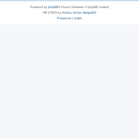
Powered by
phpBB
® Forum Software © phpBB Limited
HR (CRO) by
Ančica Sečan Matijaščić
Privatnost
|
Uvjeti