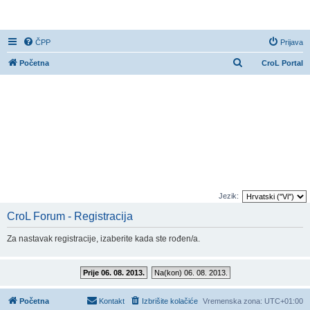
CroL Forum
ČPP
Prijava
P
Početna
CroL Portal
r
e
t
r
a
ž
n
i
Jezik:
k
CroL Forum - Registracija
Za nastavak registracije, izaberite kada ste rođen/a.
Prije 06. 08. 2013.
Na(kon) 06. 08. 2013.
Početna
Kontakt
Izbrišite kolačiće
Vremenska zona:
UTC+01:00