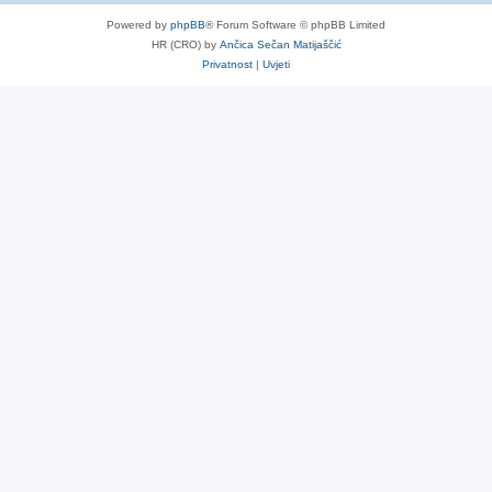
Powered by
phpBB
® Forum Software © phpBB Limited
HR (CRO) by
Ančica Sečan Matijaščić
Privatnost
|
Uvjeti