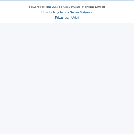
Powered by
phpBB
® Forum Software © phpBB Limited
HR (CRO) by
Ančica Sečan Matijaščić
Privatnost
|
Uvjeti