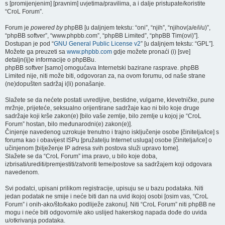
s [promijenjenim] [pravnim] uvjetima/pravilima, a i dalje pristupate/koristite
“CroL Forum”.
Forum je
powered by
phpBB [u daljnjem tekstu: “oni”, “njih”, “njihov(a/e/i/u)”,
“phpBB softver”, “www.phpbb.com”, “phpBB Limited”, “phpBB Tim(ovi)”].
Dostupan je pod “
GNU General Public License v2
” [u daljnjem tekstu: “GPL”].
Možete ga preuzeti sa
www.phpbb.com
gdje možete pronaći (i) [sve]
detaljn(ij)e informacije o phpBBu.
phpBB softver [samo] omogućava Internetski bazirane rasprave. phpBB
Limited nije, niti može biti, odgovoran za, na ovom forumu, od naše strane
(ne)dopušten sadržaj i(li) ponašanje.
Slažete se da nećete postati uvredljive, bestidne, vulgarne, klevetničke, pune
mržnje, prijeteće, seksualno orijentirane sadržaje kao ni bilo koje druge
sadržaje koji krše zakon(e) [bilo vaše zemlje, bilo zemlje u kojoj je “CroL
Forum” hostan, bilo međunarodni(e) zakon(e)].
Činjenje navedenog uzrokuje trenutno i trajno isključenje osobe [činitelja/ice] s
foruma kao i obavijest ISPu [pružatelju Internet usluga] osobe [činitelja/ice] o
učinjenom [bilježenje IP adresa svih postova služi upravo tome].
Slažete se da “CroL Forum” ima pravo, u bilo koje doba,
izbrisati/urediti/premjestiti/zatvoriti teme/postove sa sadržajem koji odgovara
navedenom.
Svi podatci, upisani prilikom registracije, upisuju se u bazu podataka. Niti
jedan podatak ne smije i neće biti dan na uvid ikojoj osobi [osim vas, “CroL
Forum” i onih-ako/što/kako podliježe zakonu]. Niti “CroL Forum” niti phpBB ne
mogu i neće biti odgovorni/e ako uslijed hakerskog napada dođe do uvida
u/otkrivanja podataka.