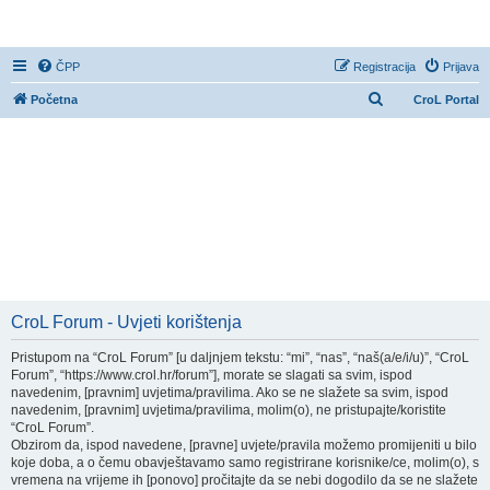
CroL Forum
ČPP
Registracija
Prijava
P
Početna
CroL Portal
r
e
t
r
a
ž
n
i
CroL Forum - Uvjeti korištenja
k
Pristupom na “CroL Forum” [u daljnjem tekstu: “mi”, “nas”, “naš(a/e/i/u)”, “CroL
Forum”, “https://www.crol.hr/forum”], morate se slagati sa svim, ispod
navedenim, [pravnim] uvjetima/pravilima. Ako se ne slažete sa svim, ispod
navedenim, [pravnim] uvjetima/pravilima, molim(o), ne pristupajte/koristite
“CroL Forum”.
Obzirom da, ispod navedene, [pravne] uvjete/pravila možemo promijeniti u bilo
koje doba, a o čemu obavještavamo samo registrirane korisnike/ce, molim(o), s
vremena na vrijeme ih [ponovo] pročitajte da se nebi dogodilo da se ne slažete