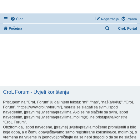
CroL Forum
ČPP
Registracija
Prijava
P
Početna
CroL Portal
r
e
t
r
a
ž
n
i
CroL Forum - Uvjeti korištenja
k
Pristupom na “CroL Forum” [u daljnjem tekstu: “mi”, “nas”, “naš(a/e/i/u)”, “CroL
Forum”, “https://www.crol.hr/forum”], morate se slagati sa svim, ispod
navedenim, [pravnim] uvjetima/pravilima. Ako se ne slažete sa svim, ispod
navedenim, [pravnim] uvjetima/pravilima, molim(o), ne pristupajte/koristite
“CroL Forum”.
Obzirom da, ispod navedene, [pravne] uvjete/pravila možemo promijeniti u bilo
koje doba, a o čemu obavještavamo samo registrirane korisnike/ce, molim(o), s
vremena na vrijeme ih [ponovo] pročitajte da se nebi dogodilo da se ne slažete