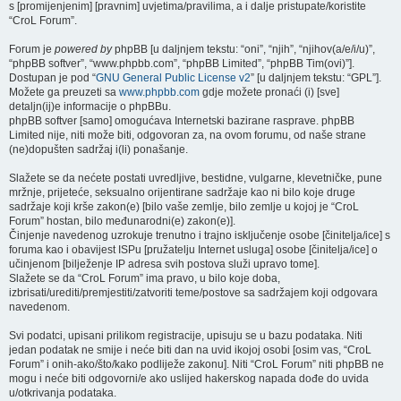
s [promijenjenim] [pravnim] uvjetima/pravilima, a i dalje pristupate/koristite
“CroL Forum”.
Forum je
powered by
phpBB [u daljnjem tekstu: “oni”, “njih”, “njihov(a/e/i/u)”,
“phpBB softver”, “www.phpbb.com”, “phpBB Limited”, “phpBB Tim(ovi)”].
Dostupan je pod “
GNU General Public License v2
” [u daljnjem tekstu: “GPL”].
Možete ga preuzeti sa
www.phpbb.com
gdje možete pronaći (i) [sve]
detaljn(ij)e informacije o phpBBu.
phpBB softver [samo] omogućava Internetski bazirane rasprave. phpBB
Limited nije, niti može biti, odgovoran za, na ovom forumu, od naše strane
(ne)dopušten sadržaj i(li) ponašanje.
Slažete se da nećete postati uvredljive, bestidne, vulgarne, klevetničke, pune
mržnje, prijeteće, seksualno orijentirane sadržaje kao ni bilo koje druge
sadržaje koji krše zakon(e) [bilo vaše zemlje, bilo zemlje u kojoj je “CroL
Forum” hostan, bilo međunarodni(e) zakon(e)].
Činjenje navedenog uzrokuje trenutno i trajno isključenje osobe [činitelja/ice] s
foruma kao i obavijest ISPu [pružatelju Internet usluga] osobe [činitelja/ice] o
učinjenom [bilježenje IP adresa svih postova služi upravo tome].
Slažete se da “CroL Forum” ima pravo, u bilo koje doba,
izbrisati/urediti/premjestiti/zatvoriti teme/postove sa sadržajem koji odgovara
navedenom.
Svi podatci, upisani prilikom registracije, upisuju se u bazu podataka. Niti
jedan podatak ne smije i neće biti dan na uvid ikojoj osobi [osim vas, “CroL
Forum” i onih-ako/što/kako podliježe zakonu]. Niti “CroL Forum” niti phpBB ne
mogu i neće biti odgovorni/e ako uslijed hakerskog napada dođe do uvida
u/otkrivanja podataka.