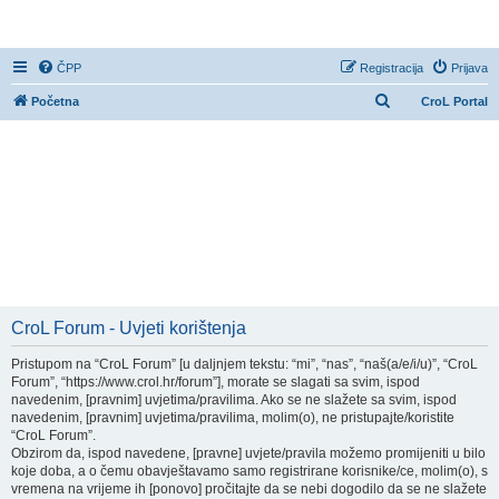
CroL Forum
ČPP
Registracija
Prijava
P
Početna
CroL Portal
r
e
t
r
a
ž
n
i
CroL Forum - Uvjeti korištenja
k
Pristupom na “CroL Forum” [u daljnjem tekstu: “mi”, “nas”, “naš(a/e/i/u)”, “CroL
Forum”, “https://www.crol.hr/forum”], morate se slagati sa svim, ispod
navedenim, [pravnim] uvjetima/pravilima. Ako se ne slažete sa svim, ispod
navedenim, [pravnim] uvjetima/pravilima, molim(o), ne pristupajte/koristite
“CroL Forum”.
Obzirom da, ispod navedene, [pravne] uvjete/pravila možemo promijeniti u bilo
koje doba, a o čemu obavještavamo samo registrirane korisnike/ce, molim(o), s
vremena na vrijeme ih [ponovo] pročitajte da se nebi dogodilo da se ne slažete