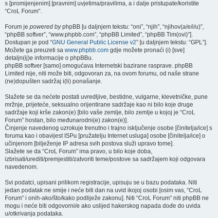
s [promijenjenim] [pravnim] uvjetima/pravilima, a i dalje pristupate/koristite
“CroL Forum”.
Forum je
powered by
phpBB [u daljnjem tekstu: “oni”, “njih”, “njihov(a/e/i/u)”,
“phpBB softver”, “www.phpbb.com”, “phpBB Limited”, “phpBB Tim(ovi)”].
Dostupan je pod “
GNU General Public License v2
” [u daljnjem tekstu: “GPL”].
Možete ga preuzeti sa
www.phpbb.com
gdje možete pronaći (i) [sve]
detaljn(ij)e informacije o phpBBu.
phpBB softver [samo] omogućava Internetski bazirane rasprave. phpBB
Limited nije, niti može biti, odgovoran za, na ovom forumu, od naše strane
(ne)dopušten sadržaj i(li) ponašanje.
Slažete se da nećete postati uvredljive, bestidne, vulgarne, klevetničke, pune
mržnje, prijeteće, seksualno orijentirane sadržaje kao ni bilo koje druge
sadržaje koji krše zakon(e) [bilo vaše zemlje, bilo zemlje u kojoj je “CroL
Forum” hostan, bilo međunarodni(e) zakon(e)].
Činjenje navedenog uzrokuje trenutno i trajno isključenje osobe [činitelja/ice] s
foruma kao i obavijest ISPu [pružatelju Internet usluga] osobe [činitelja/ice] o
učinjenom [bilježenje IP adresa svih postova služi upravo tome].
Slažete se da “CroL Forum” ima pravo, u bilo koje doba,
izbrisati/urediti/premjestiti/zatvoriti teme/postove sa sadržajem koji odgovara
navedenom.
Svi podatci, upisani prilikom registracije, upisuju se u bazu podataka. Niti
jedan podatak ne smije i neće biti dan na uvid ikojoj osobi [osim vas, “CroL
Forum” i onih-ako/što/kako podliježe zakonu]. Niti “CroL Forum” niti phpBB ne
mogu i neće biti odgovorni/e ako uslijed hakerskog napada dođe do uvida
u/otkrivanja podataka.