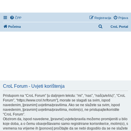
CroL Forum
ČPP
Registracija
Prijava
P
Početna
CroL Portal
r
e
t
r
a
ž
n
i
CroL Forum - Uvjeti korištenja
k
Pristupom na “CroL Forum” [u daljnjem tekstu: “mi”, “nas”, “naš(a/e/i/u)”, “CroL
Forum”, “https://www.crol.hr/forum”], morate se slagati sa svim, ispod
navedenim, [pravnim] uvjetima/pravilima. Ako se ne slažete sa svim, ispod
navedenim, [pravnim] uvjetima/pravilima, molim(o), ne pristupajte/koristite
“CroL Forum”.
Obzirom da, ispod navedene, [pravne] uvjete/pravila možemo promijeniti u bilo
koje doba, a o čemu obavještavamo samo registrirane korisnike/ce, molim(o), s
vremena na vrijeme ih [ponovo] pročitajte da se nebi dogodilo da se ne slažete