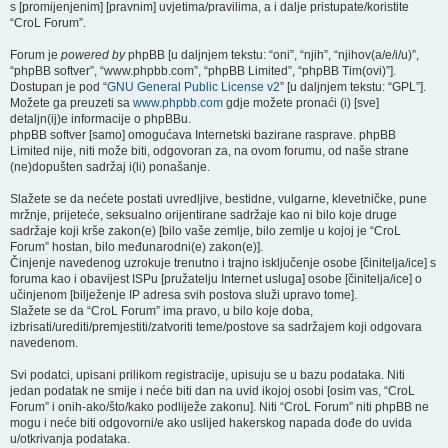
s [promijenjenim] [pravnim] uvjetima/pravilima, a i dalje pristupate/koristite
“CroL Forum”.
Forum je
powered by
phpBB [u daljnjem tekstu: “oni”, “njih”, “njihov(a/e/i/u)”,
“phpBB softver”, “www.phpbb.com”, “phpBB Limited”, “phpBB Tim(ovi)”].
Dostupan je pod “
GNU General Public License v2
” [u daljnjem tekstu: “GPL”].
Možete ga preuzeti sa
www.phpbb.com
gdje možete pronaći (i) [sve]
detaljn(ij)e informacije o phpBBu.
phpBB softver [samo] omogućava Internetski bazirane rasprave. phpBB
Limited nije, niti može biti, odgovoran za, na ovom forumu, od naše strane
(ne)dopušten sadržaj i(li) ponašanje.
Slažete se da nećete postati uvredljive, bestidne, vulgarne, klevetničke, pune
mržnje, prijeteće, seksualno orijentirane sadržaje kao ni bilo koje druge
sadržaje koji krše zakon(e) [bilo vaše zemlje, bilo zemlje u kojoj je “CroL
Forum” hostan, bilo međunarodni(e) zakon(e)].
Činjenje navedenog uzrokuje trenutno i trajno isključenje osobe [činitelja/ice] s
foruma kao i obavijest ISPu [pružatelju Internet usluga] osobe [činitelja/ice] o
učinjenom [bilježenje IP adresa svih postova služi upravo tome].
Slažete se da “CroL Forum” ima pravo, u bilo koje doba,
izbrisati/urediti/premjestiti/zatvoriti teme/postove sa sadržajem koji odgovara
navedenom.
Svi podatci, upisani prilikom registracije, upisuju se u bazu podataka. Niti
jedan podatak ne smije i neće biti dan na uvid ikojoj osobi [osim vas, “CroL
Forum” i onih-ako/što/kako podliježe zakonu]. Niti “CroL Forum” niti phpBB ne
mogu i neće biti odgovorni/e ako uslijed hakerskog napada dođe do uvida
u/otkrivanja podataka.