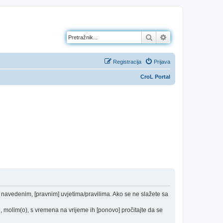
Pretražnik
Napredno pretraž
Registracija
Prijava
CroL Portal
od navedenim, [pravnim] uvjetima/pravilima. Ako se ne slažete sa
 molim(o), s vremena na vrijeme ih [ponovo] pročitajte da se