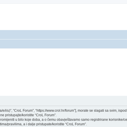
a/e/i/u)”, “CroL Forum”, “https://www.crol.hr/forum”], morate se slagati sa svim, isp
ne pristupajte/koristite “CroL Forum”.
mijeniti u bilo koje doba, a o čemu obavještavamo samo registrirane korisnike/ce,
ima/pravilima, a i dalje pristupate/koristite “CroL Forum”.