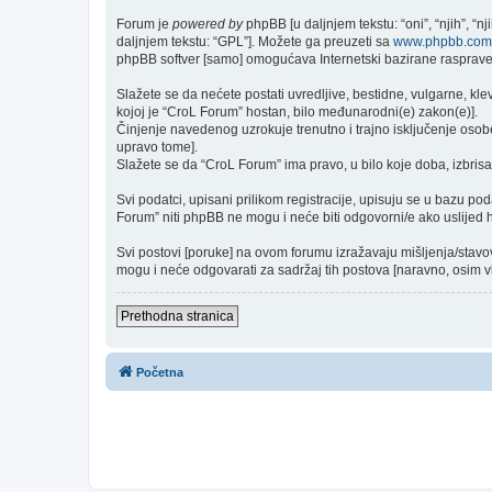
Forum je
powered by
phpBB [u daljnjem tekstu: “oni”, “njih”, “
daljnjem tekstu: “GPL”]. Možete ga preuzeti sa
www.phpbb.com
phpBB softver [samo] omogućava Internetski bazirane rasprave. 
Slažete se da nećete postati uvredljive, bestidne, vulgarne, kle
kojoj je “CroL Forum” hostan, bilo međunarodni(e) zakon(e)].
Činjenje navedenog uzrokuje trenutno i trajno isključenje osobe [
upravo tome].
Slažete se da “CroL Forum” ima pravo, u bilo koje doba, izbrisa
Svi podatci, upisani prilikom registracije, upisuju se u bazu po
Forum” niti phpBB ne mogu i neće biti odgovorni/e ako uslijed
Svi postovi [poruke] na ovom forumu izražavaju mišljenja/stavo
mogu i neće odgovarati za sadržaj tih postova [naravno, osim vla
Prethodna stranica
Početna