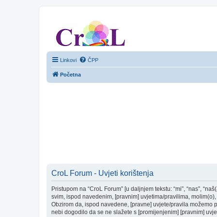
CroL Forum
Linkovi
ČPP
Početna
CroL Forum - Uvjeti korištenja
Pristupom na “CroL Forum” [u daljnjem tekstu: “mi”, “nas”, “naš(
svim, ispod navedenim, [pravnim] uvjetima/pravilima, molim(o), 
Obzirom da, ispod navedene, [pravne] uvjete/pravila možemo pro
nebi dogodilo da se ne slažete s [promijenjenim] [pravnim] uvjet