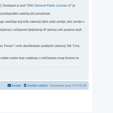
”]. Dostupan je pod “
GNU General Public License v2
” [u
(ne)dopušten sadržaj i(li) ponašanje.
uge sadržaje koji krše zakon(e) [bilo vaše zemlje, bilo zemlje u
elja/ice] o učinjenom [bilježenje IP adresa svih postova služi
CroL Forum” i onih-ako/što/kako podliježe zakonu]. Niti “CroL
 i ostale osobe koje sudjeluju u održavanju ovog foruma ne
Kontakt
Izbrišite kolačiće
Vremenska zona:
UTC+01:00