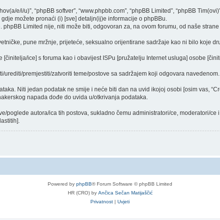
njihov(a/e/i/u)”, “phpBB softver”, “www.phpbb.com”, “phpBB Limited”, “phpBB Tim(ovi)
gdje možete pronaći (i) [sve] detaljn(ij)e informacije o phpBBu.
phpBB Limited nije, niti može biti, odgovoran za, na ovom forumu, od naše strane 
vetničke, pune mržnje, prijeteće, seksualno orijentirane sadržaje kao ni bilo koje dr
činitelja/ice] s foruma kao i obavijest ISPu [pružatelju Internet usluga] osobe [činit
ti/urediti/premjestiti/zatvoriti teme/postove sa sadržajem koji odgovara navedenom.
dataka. Niti jedan podatak ne smije i neće biti dan na uvid ikojoj osobi [osim vas, “
 hakerskog napada dođe do uvida u/otkrivanja podataka.
ve/poglede autora/ica tih postova, sukladno čemu administratori/ce, moderatori/ce
stitih].
Powered by
phpBB
® Forum Software © phpBB Limited
HR (CRO) by
Ančica Sečan Matijaščić
Privatnost
|
Uvjeti