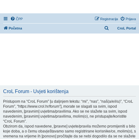
CroL Forum
ČPP
Registracija
Prijava
P
Početna
CroL Portal
r
e
t
r
a
ž
n
i
CroL Forum - Uvjeti korištenja
k
Pristupom na “CroL Forum” [u daljnjem tekstu: “mi”, “nas”, “naš(a/e/i/u)”, “CroL
Forum”, “https://www.crol.hr/forum”], morate se slagati sa svim, ispod
navedenim, [pravnim] uvjetima/pravilima. Ako se ne slažete sa svim, ispod
navedenim, [pravnim] uvjetima/pravilima, molim(o), ne pristupajte/koristite
“CroL Forum”.
Obzirom da, ispod navedene, [pravne] uvjete/pravila možemo promijeniti u bilo
koje doba, a o čemu obavještavamo samo registrirane korisnike/ce, molim(o), s
vremena na vrijeme ih [ponovo] pročitajte da se nebi dogodilo da se ne slažete