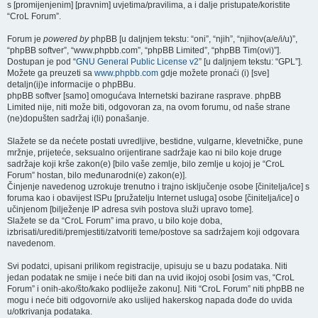
s [promijenjenim] [pravnim] uvjetima/pravilima, a i dalje pristupate/koristite
“CroL Forum”.
Forum je
powered by
phpBB [u daljnjem tekstu: “oni”, “njih”, “njihov(a/e/i/u)”,
“phpBB softver”, “www.phpbb.com”, “phpBB Limited”, “phpBB Tim(ovi)”].
Dostupan je pod “
GNU General Public License v2
” [u daljnjem tekstu: “GPL”].
Možete ga preuzeti sa
www.phpbb.com
gdje možete pronaći (i) [sve]
detaljn(ij)e informacije o phpBBu.
phpBB softver [samo] omogućava Internetski bazirane rasprave. phpBB
Limited nije, niti može biti, odgovoran za, na ovom forumu, od naše strane
(ne)dopušten sadržaj i(li) ponašanje.
Slažete se da nećete postati uvredljive, bestidne, vulgarne, klevetničke, pune
mržnje, prijeteće, seksualno orijentirane sadržaje kao ni bilo koje druge
sadržaje koji krše zakon(e) [bilo vaše zemlje, bilo zemlje u kojoj je “CroL
Forum” hostan, bilo međunarodni(e) zakon(e)].
Činjenje navedenog uzrokuje trenutno i trajno isključenje osobe [činitelja/ice] s
foruma kao i obavijest ISPu [pružatelju Internet usluga] osobe [činitelja/ice] o
učinjenom [bilježenje IP adresa svih postova služi upravo tome].
Slažete se da “CroL Forum” ima pravo, u bilo koje doba,
izbrisati/urediti/premjestiti/zatvoriti teme/postove sa sadržajem koji odgovara
navedenom.
Svi podatci, upisani prilikom registracije, upisuju se u bazu podataka. Niti
jedan podatak ne smije i neće biti dan na uvid ikojoj osobi [osim vas, “CroL
Forum” i onih-ako/što/kako podliježe zakonu]. Niti “CroL Forum” niti phpBB ne
mogu i neće biti odgovorni/e ako uslijed hakerskog napada dođe do uvida
u/otkrivanja podataka.