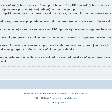
njihov(a/e/i/u)”, “phpBB softver”, “www.phpbb.com”, “phpBB Limited”, “phpBB Tim(ovi)
gdje možete pronaći (i) [sve] detaljn(ij)e informacije o phpBBu.
phpBB Limited nije, niti može biti, odgovoran za, na ovom forumu, od naše strane 
vetničke, pune mržnje, prijeteće, seksualno orijentirane sadržaje kao ni bilo koje dr
činitelja/ice] s foruma kao i obavijest ISPu [pružatelju Internet usluga] osobe [činit
ti/urediti/premjestiti/zatvoriti teme/postove sa sadržajem koji odgovara navedenom.
dataka. Niti jedan podatak ne smije i neće biti dan na uvid ikojoj osobi [osim vas, “
 hakerskog napada dođe do uvida u/otkrivanja podataka.
ve/poglede autora/ica tih postova, sukladno čemu administratori/ce, moderatori/ce
stitih].
Powered by
phpBB
® Forum Software © phpBB Limited
HR (CRO) by
Ančica Sečan Matijaščić
Privatnost
|
Uvjeti