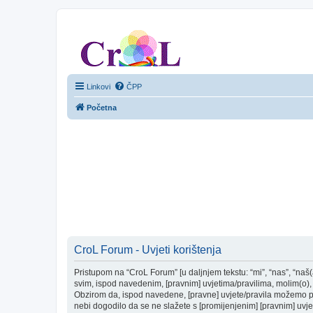
CroL Forum
Linkovi
ČPP
Početna
CroL Forum - Uvjeti korištenja
Pristupom na “CroL Forum” [u daljnjem tekstu: “mi”, “nas”, “naš(
svim, ispod navedenim, [pravnim] uvjetima/pravilima, molim(o), 
Obzirom da, ispod navedene, [pravne] uvjete/pravila možemo pro
nebi dogodilo da se ne slažete s [promijenjenim] [pravnim] uvjet