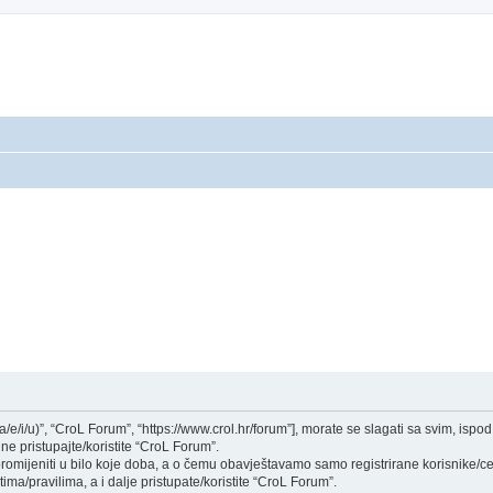
a/e/i/u)”, “CroL Forum”, “https://www.crol.hr/forum”], morate se slagati sa svim, isp
ne pristupajte/koristite “CroL Forum”.
mijeniti u bilo koje doba, a o čemu obavještavamo samo registrirane korisnike/ce,
ima/pravilima, a i dalje pristupate/koristite “CroL Forum”.