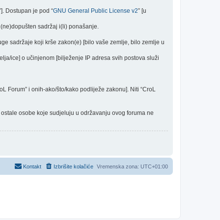
”]. Dostupan je pod “
GNU General Public License v2
” [u
(ne)dopušten sadržaj i(li) ponašanje.
uge sadržaje koji krše zakon(e) [bilo vaše zemlje, bilo zemlje u
elja/ice] o učinjenom [bilježenje IP adresa svih postova služi
CroL Forum” i onih-ako/što/kako podliježe zakonu]. Niti “CroL
 i ostale osobe koje sudjeluju u održavanju ovog foruma ne
Kontakt
Izbrišite kolačiće
Vremenska zona:
UTC+01:00