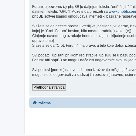
Forum je
powered by
phpBB [u daljnjem tekstu: “oni”, “njih”, “
daljnjem tekstu: “GPL”]. Možete ga preuzeti sa
www.phpbb.com
phpBB softver [samo] omogućava Internetski bazirane rasprave. 
Slažete se da nećete postati uvredljive, bestidne, vulgarne, kle
kojoj je “CroL Forum” hostan, bilo međunarodni(e) zakon(e)].
Činjenje navedenog uzrokuje trenutno i trajno isključenje osobe [
upravo tome].
Slažete se da “CroL Forum” ima pravo, u bilo koje doba, izbrisa
Svi podatci, upisani prilikom registracije, upisuju se u bazu po
Forum” niti phpBB ne mogu i neće biti odgovorni/e ako uslijed
Svi postovi [poruke] na ovom forumu izražavaju mišljenja/stavo
mogu i neće odgovarati za sadržaj tih postova [naravno, osim vla
Prethodna stranica
Početna