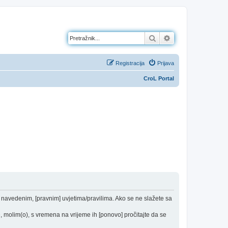
Pretražnik
Napredno pretraž
Registracija
Prijava
CroL Portal
od navedenim, [pravnim] uvjetima/pravilima. Ako se ne slažete sa
 molim(o), s vremena na vrijeme ih [ponovo] pročitajte da se