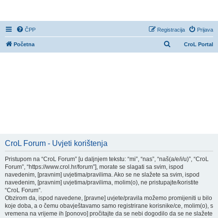
CroL Forum
ČPP
Registracija
Prijava
P
Početna
CroL Portal
r
e
t
r
a
ž
n
i
CroL Forum - Uvjeti korištenja
k
Pristupom na “CroL Forum” [u daljnjem tekstu: “mi”, “nas”, “naš(a/e/i/u)”, “CroL
Forum”, “https://www.crol.hr/forum”], morate se slagati sa svim, ispod
navedenim, [pravnim] uvjetima/pravilima. Ako se ne slažete sa svim, ispod
navedenim, [pravnim] uvjetima/pravilima, molim(o), ne pristupajte/koristite
“CroL Forum”.
Obzirom da, ispod navedene, [pravne] uvjete/pravila možemo promijeniti u bilo
koje doba, a o čemu obavještavamo samo registrirane korisnike/ce, molim(o), s
vremena na vrijeme ih [ponovo] pročitajte da se nebi dogodilo da se ne slažete