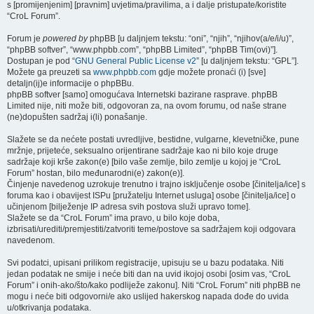
s [promijenjenim] [pravnim] uvjetima/pravilima, a i dalje pristupate/koristite
“CroL Forum”.
Forum je
powered by
phpBB [u daljnjem tekstu: “oni”, “njih”, “njihov(a/e/i/u)”,
“phpBB softver”, “www.phpbb.com”, “phpBB Limited”, “phpBB Tim(ovi)”].
Dostupan je pod “
GNU General Public License v2
” [u daljnjem tekstu: “GPL”].
Možete ga preuzeti sa
www.phpbb.com
gdje možete pronaći (i) [sve]
detaljn(ij)e informacije o phpBBu.
phpBB softver [samo] omogućava Internetski bazirane rasprave. phpBB
Limited nije, niti može biti, odgovoran za, na ovom forumu, od naše strane
(ne)dopušten sadržaj i(li) ponašanje.
Slažete se da nećete postati uvredljive, bestidne, vulgarne, klevetničke, pune
mržnje, prijeteće, seksualno orijentirane sadržaje kao ni bilo koje druge
sadržaje koji krše zakon(e) [bilo vaše zemlje, bilo zemlje u kojoj je “CroL
Forum” hostan, bilo međunarodni(e) zakon(e)].
Činjenje navedenog uzrokuje trenutno i trajno isključenje osobe [činitelja/ice] s
foruma kao i obavijest ISPu [pružatelju Internet usluga] osobe [činitelja/ice] o
učinjenom [bilježenje IP adresa svih postova služi upravo tome].
Slažete se da “CroL Forum” ima pravo, u bilo koje doba,
izbrisati/urediti/premjestiti/zatvoriti teme/postove sa sadržajem koji odgovara
navedenom.
Svi podatci, upisani prilikom registracije, upisuju se u bazu podataka. Niti
jedan podatak ne smije i neće biti dan na uvid ikojoj osobi [osim vas, “CroL
Forum” i onih-ako/što/kako podliježe zakonu]. Niti “CroL Forum” niti phpBB ne
mogu i neće biti odgovorni/e ako uslijed hakerskog napada dođe do uvida
u/otkrivanja podataka.