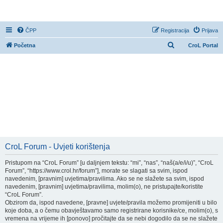
CroL Forum
ČPP
Registracija
Prijava
P
Početna
CroL Portal
r
e
t
r
a
ž
n
i
CroL Forum - Uvjeti korištenja
k
Pristupom na “CroL Forum” [u daljnjem tekstu: “mi”, “nas”, “naš(a/e/i/u)”, “CroL
Forum”, “https://www.crol.hr/forum”], morate se slagati sa svim, ispod
navedenim, [pravnim] uvjetima/pravilima. Ako se ne slažete sa svim, ispod
navedenim, [pravnim] uvjetima/pravilima, molim(o), ne pristupajte/koristite
“CroL Forum”.
Obzirom da, ispod navedene, [pravne] uvjete/pravila možemo promijeniti u bilo
koje doba, a o čemu obavještavamo samo registrirane korisnike/ce, molim(o), s
vremena na vrijeme ih [ponovo] pročitajte da se nebi dogodilo da se ne slažete