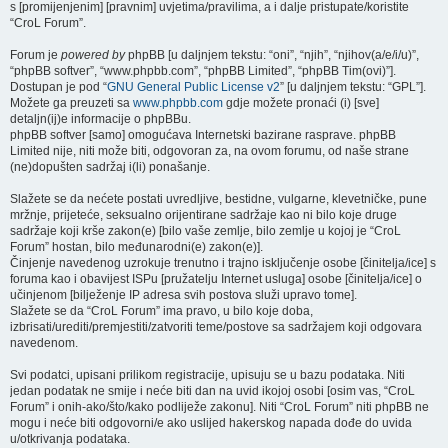
s [promijenjenim] [pravnim] uvjetima/pravilima, a i dalje pristupate/koristite
“CroL Forum”.
Forum je
powered by
phpBB [u daljnjem tekstu: “oni”, “njih”, “njihov(a/e/i/u)”,
“phpBB softver”, “www.phpbb.com”, “phpBB Limited”, “phpBB Tim(ovi)”].
Dostupan je pod “
GNU General Public License v2
” [u daljnjem tekstu: “GPL”].
Možete ga preuzeti sa
www.phpbb.com
gdje možete pronaći (i) [sve]
detaljn(ij)e informacije o phpBBu.
phpBB softver [samo] omogućava Internetski bazirane rasprave. phpBB
Limited nije, niti može biti, odgovoran za, na ovom forumu, od naše strane
(ne)dopušten sadržaj i(li) ponašanje.
Slažete se da nećete postati uvredljive, bestidne, vulgarne, klevetničke, pune
mržnje, prijeteće, seksualno orijentirane sadržaje kao ni bilo koje druge
sadržaje koji krše zakon(e) [bilo vaše zemlje, bilo zemlje u kojoj je “CroL
Forum” hostan, bilo međunarodni(e) zakon(e)].
Činjenje navedenog uzrokuje trenutno i trajno isključenje osobe [činitelja/ice] s
foruma kao i obavijest ISPu [pružatelju Internet usluga] osobe [činitelja/ice] o
učinjenom [bilježenje IP adresa svih postova služi upravo tome].
Slažete se da “CroL Forum” ima pravo, u bilo koje doba,
izbrisati/urediti/premjestiti/zatvoriti teme/postove sa sadržajem koji odgovara
navedenom.
Svi podatci, upisani prilikom registracije, upisuju se u bazu podataka. Niti
jedan podatak ne smije i neće biti dan na uvid ikojoj osobi [osim vas, “CroL
Forum” i onih-ako/što/kako podliježe zakonu]. Niti “CroL Forum” niti phpBB ne
mogu i neće biti odgovorni/e ako uslijed hakerskog napada dođe do uvida
u/otkrivanja podataka.