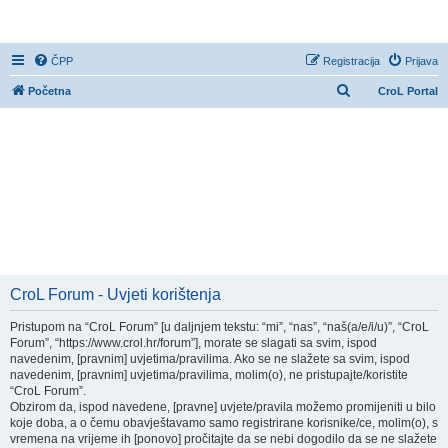
CroL Forum
ČPP
Registracija
Prijava
P
Početna
CroL Portal
r
e
t
r
a
ž
n
i
CroL Forum - Uvjeti korištenja
k
Pristupom na “CroL Forum” [u daljnjem tekstu: “mi”, “nas”, “naš(a/e/i/u)”, “CroL
Forum”, “https://www.crol.hr/forum”], morate se slagati sa svim, ispod
navedenim, [pravnim] uvjetima/pravilima. Ako se ne slažete sa svim, ispod
navedenim, [pravnim] uvjetima/pravilima, molim(o), ne pristupajte/koristite
“CroL Forum”.
Obzirom da, ispod navedene, [pravne] uvjete/pravila možemo promijeniti u bilo
koje doba, a o čemu obavještavamo samo registrirane korisnike/ce, molim(o), s
vremena na vrijeme ih [ponovo] pročitajte da se nebi dogodilo da se ne slažete