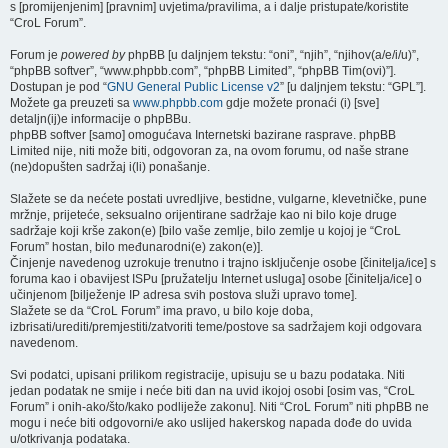
s [promijenjenim] [pravnim] uvjetima/pravilima, a i dalje pristupate/koristite
“CroL Forum”.
Forum je
powered by
phpBB [u daljnjem tekstu: “oni”, “njih”, “njihov(a/e/i/u)”,
“phpBB softver”, “www.phpbb.com”, “phpBB Limited”, “phpBB Tim(ovi)”].
Dostupan je pod “
GNU General Public License v2
” [u daljnjem tekstu: “GPL”].
Možete ga preuzeti sa
www.phpbb.com
gdje možete pronaći (i) [sve]
detaljn(ij)e informacije o phpBBu.
phpBB softver [samo] omogućava Internetski bazirane rasprave. phpBB
Limited nije, niti može biti, odgovoran za, na ovom forumu, od naše strane
(ne)dopušten sadržaj i(li) ponašanje.
Slažete se da nećete postati uvredljive, bestidne, vulgarne, klevetničke, pune
mržnje, prijeteće, seksualno orijentirane sadržaje kao ni bilo koje druge
sadržaje koji krše zakon(e) [bilo vaše zemlje, bilo zemlje u kojoj je “CroL
Forum” hostan, bilo međunarodni(e) zakon(e)].
Činjenje navedenog uzrokuje trenutno i trajno isključenje osobe [činitelja/ice] s
foruma kao i obavijest ISPu [pružatelju Internet usluga] osobe [činitelja/ice] o
učinjenom [bilježenje IP adresa svih postova služi upravo tome].
Slažete se da “CroL Forum” ima pravo, u bilo koje doba,
izbrisati/urediti/premjestiti/zatvoriti teme/postove sa sadržajem koji odgovara
navedenom.
Svi podatci, upisani prilikom registracije, upisuju se u bazu podataka. Niti
jedan podatak ne smije i neće biti dan na uvid ikojoj osobi [osim vas, “CroL
Forum” i onih-ako/što/kako podliježe zakonu]. Niti “CroL Forum” niti phpBB ne
mogu i neće biti odgovorni/e ako uslijed hakerskog napada dođe do uvida
u/otkrivanja podataka.