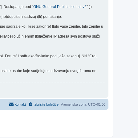
”]. Dostupan je pod “
GNU General Public License v2
” [u
(ne)dopušten sadržaj i(li) ponašanje.
uge sadržaje koji krše zakon(e) [bilo vaše zemlje, bilo zemlje u
elja/ice] o učinjenom [bilježenje IP adresa svih postova služi
CroL Forum” i onih-ako/što/kako podliježe zakonu]. Niti “CroL
 i ostale osobe koje sudjeluju u održavanju ovog foruma ne
Kontakt
Izbrišite kolačiće
Vremenska zona:
UTC+01:00