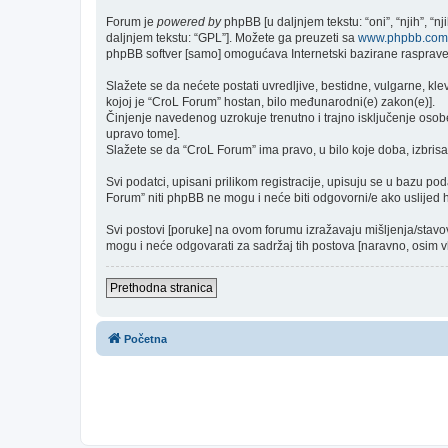
Forum je
powered by
phpBB [u daljnjem tekstu: “oni”, “njih”, “
daljnjem tekstu: “GPL”]. Možete ga preuzeti sa
www.phpbb.com
phpBB softver [samo] omogućava Internetski bazirane rasprave. 
Slažete se da nećete postati uvredljive, bestidne, vulgarne, kle
kojoj je “CroL Forum” hostan, bilo međunarodni(e) zakon(e)].
Činjenje navedenog uzrokuje trenutno i trajno isključenje osobe [
upravo tome].
Slažete se da “CroL Forum” ima pravo, u bilo koje doba, izbrisa
Svi podatci, upisani prilikom registracije, upisuju se u bazu po
Forum” niti phpBB ne mogu i neće biti odgovorni/e ako uslijed
Svi postovi [poruke] na ovom forumu izražavaju mišljenja/stavo
mogu i neće odgovarati za sadržaj tih postova [naravno, osim vla
Prethodna stranica
Početna