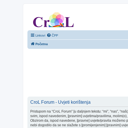
CroL Forum
Linkovi
ČPP
Početna
CroL Forum - Uvjeti korištenja
Pristupom na “CroL Forum” [u daljnjem tekstu: “mi”, “nas”, “naš(
svim, ispod navedenim, [pravnim] uvjetima/pravilima, molim(o), 
Obzirom da, ispod navedene, [pravne] uvjete/pravila možemo pro
nebi dogodilo da se ne slažete s [promijenjenim] [pravnim] uvjet