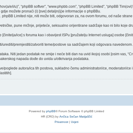
njihov(a/e/i/u)”, “phpBB softver”, “www.phpbb.com”, “phpBB Limited”, “phpBB Tim(ovi)
gdje možete pronaći (i) [sve] detaljn(ij)e informacije o phpBBu.
phpBB Limited nije, niti može biti, odgovoran za, na ovom forumu, od naše strane 
vetničke, pune mržnje, prijeteće, seksualno orijentirane sadržaje kao ni bilo koje dr
činitelja/ice] s foruma kao i obavijest ISPu [pružatelju Internet usluga] osobe [činit
ti/urediti/premjestiti/zatvoriti teme/postove sa sadržajem koji odgovara navedenom.
dataka. Niti jedan podatak ne smije i neće biti dan na uvid ikojoj osobi [osim vas, “
 hakerskog napada dođe do uvida u/otkrivanja podataka.
ve/poglede autora/ica tih postova, sukladno čemu administratori/ce, moderatori/ce
stitih].
Powered by
phpBB
® Forum Software © phpBB Limited
HR (CRO) by
Ančica Sečan Matijaščić
Privatnost
|
Uvjeti