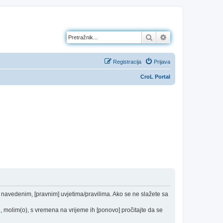
Pretražnik
Napredno pretraž
Registracija
Prijava
CroL Portal
od navedenim, [pravnim] uvjetima/pravilima. Ako se ne slažete sa
 molim(o), s vremena na vrijeme ih [ponovo] pročitajte da se