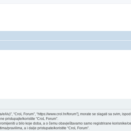
a/e/i/u)”, “CroL Forum”, “https://www.crol.hr/forum”], morate se slagati sa svim, isp
ne pristupajte/koristite “CroL Forum”.
mijeniti u bilo koje doba, a o čemu obavještavamo samo registrirane korisnike/ce,
ima/pravilima, a i dalje pristupate/koristite “CroL Forum”.