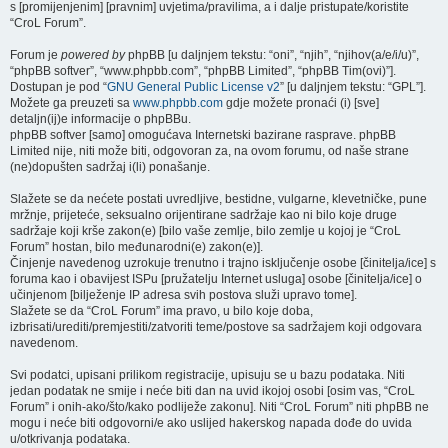
s [promijenjenim] [pravnim] uvjetima/pravilima, a i dalje pristupate/koristite
“CroL Forum”.
Forum je
powered by
phpBB [u daljnjem tekstu: “oni”, “njih”, “njihov(a/e/i/u)”,
“phpBB softver”, “www.phpbb.com”, “phpBB Limited”, “phpBB Tim(ovi)”].
Dostupan je pod “
GNU General Public License v2
” [u daljnjem tekstu: “GPL”].
Možete ga preuzeti sa
www.phpbb.com
gdje možete pronaći (i) [sve]
detaljn(ij)e informacije o phpBBu.
phpBB softver [samo] omogućava Internetski bazirane rasprave. phpBB
Limited nije, niti može biti, odgovoran za, na ovom forumu, od naše strane
(ne)dopušten sadržaj i(li) ponašanje.
Slažete se da nećete postati uvredljive, bestidne, vulgarne, klevetničke, pune
mržnje, prijeteće, seksualno orijentirane sadržaje kao ni bilo koje druge
sadržaje koji krše zakon(e) [bilo vaše zemlje, bilo zemlje u kojoj je “CroL
Forum” hostan, bilo međunarodni(e) zakon(e)].
Činjenje navedenog uzrokuje trenutno i trajno isključenje osobe [činitelja/ice] s
foruma kao i obavijest ISPu [pružatelju Internet usluga] osobe [činitelja/ice] o
učinjenom [bilježenje IP adresa svih postova služi upravo tome].
Slažete se da “CroL Forum” ima pravo, u bilo koje doba,
izbrisati/urediti/premjestiti/zatvoriti teme/postove sa sadržajem koji odgovara
navedenom.
Svi podatci, upisani prilikom registracije, upisuju se u bazu podataka. Niti
jedan podatak ne smije i neće biti dan na uvid ikojoj osobi [osim vas, “CroL
Forum” i onih-ako/što/kako podliježe zakonu]. Niti “CroL Forum” niti phpBB ne
mogu i neće biti odgovorni/e ako uslijed hakerskog napada dođe do uvida
u/otkrivanja podataka.