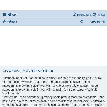
CroL Forum
ČPP
Registracija
Prijava
P
Početna
CroL Portal
r
e
t
r
a
ž
n
i
CroL Forum - Uvjeti korištenja
k
Pristupom na “CroL Forum” [u daljnjem tekstu: “mi”, “nas”, “naš(a/e/i/u)”, “CroL
Forum”, “https://www.crol.hr/forum”], morate se slagati sa svim, ispod
navedenim, [pravnim] uvjetima/pravilima. Ako se ne slažete sa svim, ispod
navedenim, [pravnim] uvjetima/pravilima, molim(o), ne pristupajte/koristite
“CroL Forum”.
Obzirom da, ispod navedene, [pravne] uvjete/pravila možemo promijeniti u bilo
koje doba, a o čemu obavještavamo samo registrirane korisnike/ce, molim(o), s
vremena na vrijeme ih [ponovo] pročitajte da se nebi dogodilo da se ne slažete