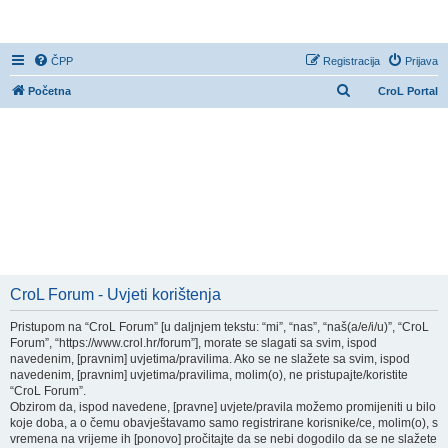
CroL Forum
ČPP
Registracija
Prijava
P
Početna
CroL Portal
r
e
t
r
a
ž
n
i
CroL Forum - Uvjeti korištenja
k
Pristupom na “CroL Forum” [u daljnjem tekstu: “mi”, “nas”, “naš(a/e/i/u)”, “CroL
Forum”, “https://www.crol.hr/forum”], morate se slagati sa svim, ispod
navedenim, [pravnim] uvjetima/pravilima. Ako se ne slažete sa svim, ispod
navedenim, [pravnim] uvjetima/pravilima, molim(o), ne pristupajte/koristite
“CroL Forum”.
Obzirom da, ispod navedene, [pravne] uvjete/pravila možemo promijeniti u bilo
koje doba, a o čemu obavještavamo samo registrirane korisnike/ce, molim(o), s
vremena na vrijeme ih [ponovo] pročitajte da se nebi dogodilo da se ne slažete