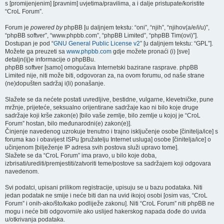
s [promijenjenim] [pravnim] uvjetima/pravilima, a i dalje pristupate/koristite
“CroL Forum”.
Forum je
powered by
phpBB [u daljnjem tekstu: “oni”, “njih”, “njihov(a/e/i/u)”,
“phpBB softver”, “www.phpbb.com”, “phpBB Limited”, “phpBB Tim(ovi)”].
Dostupan je pod “
GNU General Public License v2
” [u daljnjem tekstu: “GPL”].
Možete ga preuzeti sa
www.phpbb.com
gdje možete pronaći (i) [sve]
detaljn(ij)e informacije o phpBBu.
phpBB softver [samo] omogućava Internetski bazirane rasprave. phpBB
Limited nije, niti može biti, odgovoran za, na ovom forumu, od naše strane
(ne)dopušten sadržaj i(li) ponašanje.
Slažete se da nećete postati uvredljive, bestidne, vulgarne, klevetničke, pune
mržnje, prijeteće, seksualno orijentirane sadržaje kao ni bilo koje druge
sadržaje koji krše zakon(e) [bilo vaše zemlje, bilo zemlje u kojoj je “CroL
Forum” hostan, bilo međunarodni(e) zakon(e)].
Činjenje navedenog uzrokuje trenutno i trajno isključenje osobe [činitelja/ice] s
foruma kao i obavijest ISPu [pružatelju Internet usluga] osobe [činitelja/ice] o
učinjenom [bilježenje IP adresa svih postova služi upravo tome].
Slažete se da “CroL Forum” ima pravo, u bilo koje doba,
izbrisati/urediti/premjestiti/zatvoriti teme/postove sa sadržajem koji odgovara
navedenom.
Svi podatci, upisani prilikom registracije, upisuju se u bazu podataka. Niti
jedan podatak ne smije i neće biti dan na uvid ikojoj osobi [osim vas, “CroL
Forum” i onih-ako/što/kako podliježe zakonu]. Niti “CroL Forum” niti phpBB ne
mogu i neće biti odgovorni/e ako uslijed hakerskog napada dođe do uvida
u/otkrivanja podataka.