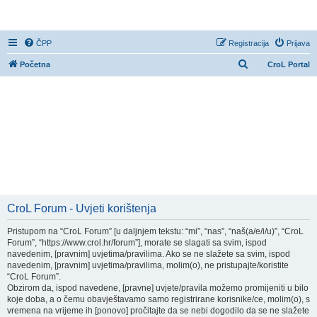
CroL Forum
ČPP
Registracija
Prijava
P
Početna
CroL Portal
r
e
t
r
a
ž
n
i
CroL Forum - Uvjeti korištenja
k
Pristupom na “CroL Forum” [u daljnjem tekstu: “mi”, “nas”, “naš(a/e/i/u)”, “CroL
Forum”, “https://www.crol.hr/forum”], morate se slagati sa svim, ispod
navedenim, [pravnim] uvjetima/pravilima. Ako se ne slažete sa svim, ispod
navedenim, [pravnim] uvjetima/pravilima, molim(o), ne pristupajte/koristite
“CroL Forum”.
Obzirom da, ispod navedene, [pravne] uvjete/pravila možemo promijeniti u bilo
koje doba, a o čemu obavještavamo samo registrirane korisnike/ce, molim(o), s
vremena na vrijeme ih [ponovo] pročitajte da se nebi dogodilo da se ne slažete