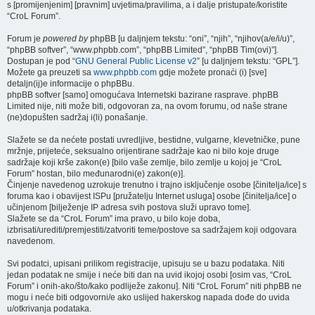
s [promijenjenim] [pravnim] uvjetima/pravilima, a i dalje pristupate/koristite
“CroL Forum”.
Forum je
powered by
phpBB [u daljnjem tekstu: “oni”, “njih”, “njihov(a/e/i/u)”,
“phpBB softver”, “www.phpbb.com”, “phpBB Limited”, “phpBB Tim(ovi)”].
Dostupan je pod “
GNU General Public License v2
” [u daljnjem tekstu: “GPL”].
Možete ga preuzeti sa
www.phpbb.com
gdje možete pronaći (i) [sve]
detaljn(ij)e informacije o phpBBu.
phpBB softver [samo] omogućava Internetski bazirane rasprave. phpBB
Limited nije, niti može biti, odgovoran za, na ovom forumu, od naše strane
(ne)dopušten sadržaj i(li) ponašanje.
Slažete se da nećete postati uvredljive, bestidne, vulgarne, klevetničke, pune
mržnje, prijeteće, seksualno orijentirane sadržaje kao ni bilo koje druge
sadržaje koji krše zakon(e) [bilo vaše zemlje, bilo zemlje u kojoj je “CroL
Forum” hostan, bilo međunarodni(e) zakon(e)].
Činjenje navedenog uzrokuje trenutno i trajno isključenje osobe [činitelja/ice] s
foruma kao i obavijest ISPu [pružatelju Internet usluga] osobe [činitelja/ice] o
učinjenom [bilježenje IP adresa svih postova služi upravo tome].
Slažete se da “CroL Forum” ima pravo, u bilo koje doba,
izbrisati/urediti/premjestiti/zatvoriti teme/postove sa sadržajem koji odgovara
navedenom.
Svi podatci, upisani prilikom registracije, upisuju se u bazu podataka. Niti
jedan podatak ne smije i neće biti dan na uvid ikojoj osobi [osim vas, “CroL
Forum” i onih-ako/što/kako podliježe zakonu]. Niti “CroL Forum” niti phpBB ne
mogu i neće biti odgovorni/e ako uslijed hakerskog napada dođe do uvida
u/otkrivanja podataka.