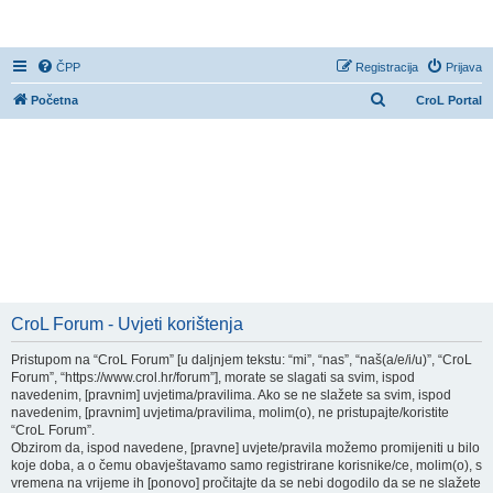
CroL Forum
ČPP
Registracija
Prijava
P
Početna
CroL Portal
r
e
t
r
a
ž
n
i
CroL Forum - Uvjeti korištenja
k
Pristupom na “CroL Forum” [u daljnjem tekstu: “mi”, “nas”, “naš(a/e/i/u)”, “CroL
Forum”, “https://www.crol.hr/forum”], morate se slagati sa svim, ispod
navedenim, [pravnim] uvjetima/pravilima. Ako se ne slažete sa svim, ispod
navedenim, [pravnim] uvjetima/pravilima, molim(o), ne pristupajte/koristite
“CroL Forum”.
Obzirom da, ispod navedene, [pravne] uvjete/pravila možemo promijeniti u bilo
koje doba, a o čemu obavještavamo samo registrirane korisnike/ce, molim(o), s
vremena na vrijeme ih [ponovo] pročitajte da se nebi dogodilo da se ne slažete