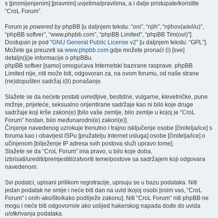
s [promijenjenim] [pravnim] uvjetima/pravilima, a i dalje pristupate/koristite
“CroL Forum”.
Forum je
powered by
phpBB [u daljnjem tekstu: “oni”, “njih”, “njihov(a/e/i/u)”,
“phpBB softver”, “www.phpbb.com”, “phpBB Limited”, “phpBB Tim(ovi)”].
Dostupan je pod “
GNU General Public License v2
” [u daljnjem tekstu: “GPL”].
Možete ga preuzeti sa
www.phpbb.com
gdje možete pronaći (i) [sve]
detaljn(ij)e informacije o phpBBu.
phpBB softver [samo] omogućava Internetski bazirane rasprave. phpBB
Limited nije, niti može biti, odgovoran za, na ovom forumu, od naše strane
(ne)dopušten sadržaj i(li) ponašanje.
Slažete se da nećete postati uvredljive, bestidne, vulgarne, klevetničke, pune
mržnje, prijeteće, seksualno orijentirane sadržaje kao ni bilo koje druge
sadržaje koji krše zakon(e) [bilo vaše zemlje, bilo zemlje u kojoj je “CroL
Forum” hostan, bilo međunarodni(e) zakon(e)].
Činjenje navedenog uzrokuje trenutno i trajno isključenje osobe [činitelja/ice] s
foruma kao i obavijest ISPu [pružatelju Internet usluga] osobe [činitelja/ice] o
učinjenom [bilježenje IP adresa svih postova služi upravo tome].
Slažete se da “CroL Forum” ima pravo, u bilo koje doba,
izbrisati/urediti/premjestiti/zatvoriti teme/postove sa sadržajem koji odgovara
navedenom.
Svi podatci, upisani prilikom registracije, upisuju se u bazu podataka. Niti
jedan podatak ne smije i neće biti dan na uvid ikojoj osobi [osim vas, “CroL
Forum” i onih-ako/što/kako podliježe zakonu]. Niti “CroL Forum” niti phpBB ne
mogu i neće biti odgovorni/e ako uslijed hakerskog napada dođe do uvida
u/otkrivanja podataka.