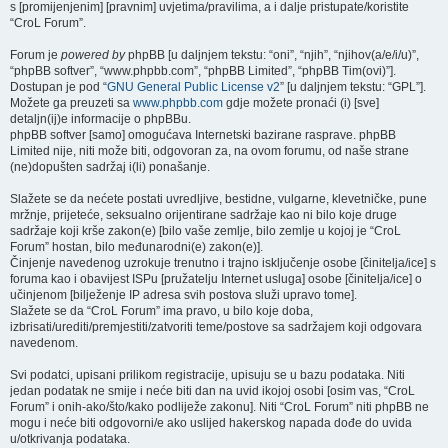
s [promijenjenim] [pravnim] uvjetima/pravilima, a i dalje pristupate/koristite
“CroL Forum”.
Forum je
powered by
phpBB [u daljnjem tekstu: “oni”, “njih”, “njihov(a/e/i/u)”,
“phpBB softver”, “www.phpbb.com”, “phpBB Limited”, “phpBB Tim(ovi)”].
Dostupan je pod “
GNU General Public License v2
” [u daljnjem tekstu: “GPL”].
Možete ga preuzeti sa
www.phpbb.com
gdje možete pronaći (i) [sve]
detaljn(ij)e informacije o phpBBu.
phpBB softver [samo] omogućava Internetski bazirane rasprave. phpBB
Limited nije, niti može biti, odgovoran za, na ovom forumu, od naše strane
(ne)dopušten sadržaj i(li) ponašanje.
Slažete se da nećete postati uvredljive, bestidne, vulgarne, klevetničke, pune
mržnje, prijeteće, seksualno orijentirane sadržaje kao ni bilo koje druge
sadržaje koji krše zakon(e) [bilo vaše zemlje, bilo zemlje u kojoj je “CroL
Forum” hostan, bilo međunarodni(e) zakon(e)].
Činjenje navedenog uzrokuje trenutno i trajno isključenje osobe [činitelja/ice] s
foruma kao i obavijest ISPu [pružatelju Internet usluga] osobe [činitelja/ice] o
učinjenom [bilježenje IP adresa svih postova služi upravo tome].
Slažete se da “CroL Forum” ima pravo, u bilo koje doba,
izbrisati/urediti/premjestiti/zatvoriti teme/postove sa sadržajem koji odgovara
navedenom.
Svi podatci, upisani prilikom registracije, upisuju se u bazu podataka. Niti
jedan podatak ne smije i neće biti dan na uvid ikojoj osobi [osim vas, “CroL
Forum” i onih-ako/što/kako podliježe zakonu]. Niti “CroL Forum” niti phpBB ne
mogu i neće biti odgovorni/e ako uslijed hakerskog napada dođe do uvida
u/otkrivanja podataka.