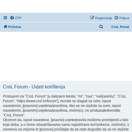
CroL Forum
ČPP
Registracija
Prijava
P
Početna
CroL Portal
r
e
t
r
a
ž
n
i
CroL Forum - Uvjeti korištenja
k
Pristupom na “CroL Forum” [u daljnjem tekstu: “mi”, “nas”, “naš(a/e/i/u)”, “CroL
Forum”, “https://www.crol.hr/forum”], morate se slagati sa svim, ispod
navedenim, [pravnim] uvjetima/pravilima. Ako se ne slažete sa svim, ispod
navedenim, [pravnim] uvjetima/pravilima, molim(o), ne pristupajte/koristite
“CroL Forum”.
Obzirom da, ispod navedene, [pravne] uvjete/pravila možemo promijeniti u bilo
koje doba, a o čemu obavještavamo samo registrirane korisnike/ce, molim(o), s
vremena na vrijeme ih [ponovo] pročitajte da se nebi dogodilo da se ne slažete