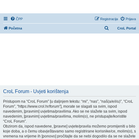
CroL Forum
ČPP
Registracija
Prijava
P
Početna
CroL Portal
r
e
t
r
a
ž
n
i
CroL Forum - Uvjeti korištenja
k
Pristupom na “CroL Forum” [u daljnjem tekstu: “mi”, “nas”, “naš(a/e/i/u)”, “CroL
Forum”, “https://www.crol.hr/forum”], morate se slagati sa svim, ispod
navedenim, [pravnim] uvjetima/pravilima. Ako se ne slažete sa svim, ispod
navedenim, [pravnim] uvjetima/pravilima, molim(o), ne pristupajte/koristite
“CroL Forum”.
Obzirom da, ispod navedene, [pravne] uvjete/pravila možemo promijeniti u bilo
koje doba, a o čemu obavještavamo samo registrirane korisnike/ce, molim(o), s
vremena na vrijeme ih [ponovo] pročitajte da se nebi dogodilo da se ne slažete