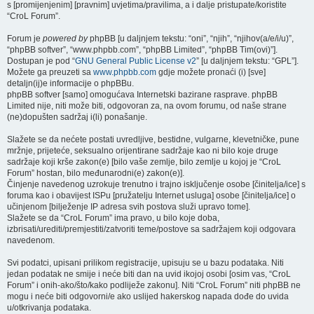
s [promijenjenim] [pravnim] uvjetima/pravilima, a i dalje pristupate/koristite
“CroL Forum”.
Forum je
powered by
phpBB [u daljnjem tekstu: “oni”, “njih”, “njihov(a/e/i/u)”,
“phpBB softver”, “www.phpbb.com”, “phpBB Limited”, “phpBB Tim(ovi)”].
Dostupan je pod “
GNU General Public License v2
” [u daljnjem tekstu: “GPL”].
Možete ga preuzeti sa
www.phpbb.com
gdje možete pronaći (i) [sve]
detaljn(ij)e informacije o phpBBu.
phpBB softver [samo] omogućava Internetski bazirane rasprave. phpBB
Limited nije, niti može biti, odgovoran za, na ovom forumu, od naše strane
(ne)dopušten sadržaj i(li) ponašanje.
Slažete se da nećete postati uvredljive, bestidne, vulgarne, klevetničke, pune
mržnje, prijeteće, seksualno orijentirane sadržaje kao ni bilo koje druge
sadržaje koji krše zakon(e) [bilo vaše zemlje, bilo zemlje u kojoj je “CroL
Forum” hostan, bilo međunarodni(e) zakon(e)].
Činjenje navedenog uzrokuje trenutno i trajno isključenje osobe [činitelja/ice] s
foruma kao i obavijest ISPu [pružatelju Internet usluga] osobe [činitelja/ice] o
učinjenom [bilježenje IP adresa svih postova služi upravo tome].
Slažete se da “CroL Forum” ima pravo, u bilo koje doba,
izbrisati/urediti/premjestiti/zatvoriti teme/postove sa sadržajem koji odgovara
navedenom.
Svi podatci, upisani prilikom registracije, upisuju se u bazu podataka. Niti
jedan podatak ne smije i neće biti dan na uvid ikojoj osobi [osim vas, “CroL
Forum” i onih-ako/što/kako podliježe zakonu]. Niti “CroL Forum” niti phpBB ne
mogu i neće biti odgovorni/e ako uslijed hakerskog napada dođe do uvida
u/otkrivanja podataka.