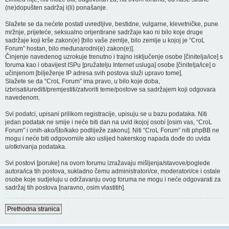
(ne)dopušten sadržaj i(li) ponašanje.
Slažete se da nećete postati uvredljive, bestidne, vulgarne, klevetničke, pune
mržnje, prijeteće, seksualno orijentirane sadržaje kao ni bilo koje druge
sadržaje koji krše zakon(e) [bilo vaše zemlje, bilo zemlje u kojoj je “CroL
Forum” hostan, bilo međunarodni(e) zakon(e)].
Činjenje navedenog uzrokuje trenutno i trajno isključenje osobe [činitelja/ice] s
foruma kao i obavijest ISPu [pružatelju Internet usluga] osobe [činitelja/ice] o
učinjenom [bilježenje IP adresa svih postova služi upravo tome].
Slažete se da “CroL Forum” ima pravo, u bilo koje doba,
izbrisati/urediti/premjestiti/zatvoriti teme/postove sa sadržajem koji odgovara
navedenom.
Svi podatci, upisani prilikom registracije, upisuju se u bazu podataka. Niti
jedan podatak ne smije i neće biti dan na uvid ikojoj osobi [osim vas, “CroL
Forum” i onih-ako/što/kako podliježe zakonu]. Niti “CroL Forum” niti phpBB ne
mogu i neće biti odgovorni/e ako uslijed hakerskog napada dođe do uvida
u/otkrivanja podataka.
Svi postovi [poruke] na ovom forumu izražavaju mišljenja/stavove/poglede
autora/ica tih postova, sukladno čemu administratori/ce, moderatori/ce i ostale
osobe koje sudjeluju u održavanju ovog foruma ne mogu i neće odgovarati za
sadržaj tih postova [naravno, osim vlastitih].
Prethodna stranica