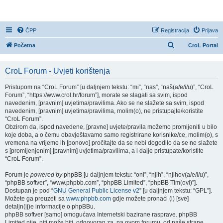
CroL Forum
ČPP
Registracija
Prijava
P
Početna
CroL Portal
r
e
CroL Forum - Uvjeti korištenja
t
Pristupom na “CroL Forum” [u daljnjem tekstu: “mi”, “nas”, “naš(a/e/i/u)”, “CroL
r
Forum”, “https://www.crol.hr/forum”], morate se slagati sa svim, ispod
navedenim, [pravnim] uvjetima/pravilima. Ako se ne slažete sa svim, ispod
a
navedenim, [pravnim] uvjetima/pravilima, molim(o), ne pristupajte/koristite
ž
“CroL Forum”.
Obzirom da, ispod navedene, [pravne] uvjete/pravila možemo promijeniti u bilo
n
koje doba, a o čemu obavještavamo samo registrirane korisnike/ce, molim(o), s
i
vremena na vrijeme ih [ponovo] pročitajte da se nebi dogodilo da se ne slažete
s [promijenjenim] [pravnim] uvjetima/pravilima, a i dalje pristupate/koristite
k
“CroL Forum”.
Forum je
powered by
phpBB [u daljnjem tekstu: “oni”, “njih”, “njihov(a/e/i/u)”,
“phpBB softver”, “www.phpbb.com”, “phpBB Limited”, “phpBB Tim(ovi)”].
Dostupan je pod “
GNU General Public License v2
” [u daljnjem tekstu: “GPL”].
Možete ga preuzeti sa
www.phpbb.com
gdje možete pronaći (i) [sve]
detaljn(ij)e informacije o phpBBu.
phpBB softver [samo] omogućava Internetski bazirane rasprave. phpBB
Limited nije, niti može biti, odgovoran za, na ovom forumu, od naše strane