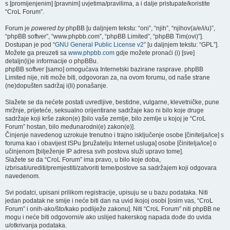
s [promijenjenim] [pravnim] uvjetima/pravilima, a i dalje pristupate/koristite
“CroL Forum”.
Forum je
powered by
phpBB [u daljnjem tekstu: “oni”, “njih”, “njihov(a/e/i/u)”,
“phpBB softver”, “www.phpbb.com”, “phpBB Limited”, “phpBB Tim(ovi)”].
Dostupan je pod “
GNU General Public License v2
” [u daljnjem tekstu: “GPL”].
Možete ga preuzeti sa
www.phpbb.com
gdje možete pronaći (i) [sve]
detaljn(ij)e informacije o phpBBu.
phpBB softver [samo] omogućava Internetski bazirane rasprave. phpBB
Limited nije, niti može biti, odgovoran za, na ovom forumu, od naše strane
(ne)dopušten sadržaj i(li) ponašanje.
Slažete se da nećete postati uvredljive, bestidne, vulgarne, klevetničke, pune
mržnje, prijeteće, seksualno orijentirane sadržaje kao ni bilo koje druge
sadržaje koji krše zakon(e) [bilo vaše zemlje, bilo zemlje u kojoj je “CroL
Forum” hostan, bilo međunarodni(e) zakon(e)].
Činjenje navedenog uzrokuje trenutno i trajno isključenje osobe [činitelja/ice] s
foruma kao i obavijest ISPu [pružatelju Internet usluga] osobe [činitelja/ice] o
učinjenom [bilježenje IP adresa svih postova služi upravo tome].
Slažete se da “CroL Forum” ima pravo, u bilo koje doba,
izbrisati/urediti/premjestiti/zatvoriti teme/postove sa sadržajem koji odgovara
navedenom.
Svi podatci, upisani prilikom registracije, upisuju se u bazu podataka. Niti
jedan podatak ne smije i neće biti dan na uvid ikojoj osobi [osim vas, “CroL
Forum” i onih-ako/što/kako podliježe zakonu]. Niti “CroL Forum” niti phpBB ne
mogu i neće biti odgovorni/e ako uslijed hakerskog napada dođe do uvida
u/otkrivanja podataka.