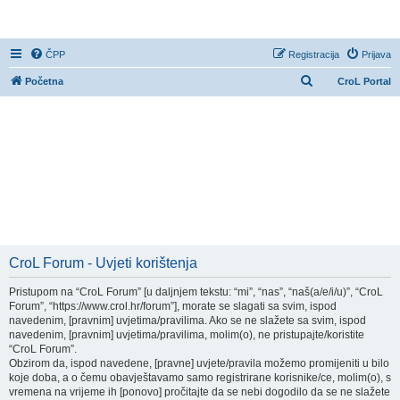
CroL Forum
ČPP
Registracija
Prijava
P
Početna
CroL Portal
r
e
t
r
a
ž
n
i
CroL Forum - Uvjeti korištenja
k
Pristupom na “CroL Forum” [u daljnjem tekstu: “mi”, “nas”, “naš(a/e/i/u)”, “CroL
Forum”, “https://www.crol.hr/forum”], morate se slagati sa svim, ispod
navedenim, [pravnim] uvjetima/pravilima. Ako se ne slažete sa svim, ispod
navedenim, [pravnim] uvjetima/pravilima, molim(o), ne pristupajte/koristite
“CroL Forum”.
Obzirom da, ispod navedene, [pravne] uvjete/pravila možemo promijeniti u bilo
koje doba, a o čemu obavještavamo samo registrirane korisnike/ce, molim(o), s
vremena na vrijeme ih [ponovo] pročitajte da se nebi dogodilo da se ne slažete