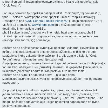
s [promijenjenim] [pravnim] uvjetima/pravilima, a i dalje pristupate/koristite
“CroL Forum”.
Forum je
powered by
phpBB [u daljnjem tekstu: “oni”, “njih”, “njihov(a/e/i/u)”,
“phpBB softver”, “www.phpbb.com”, “phpBB Limited”, “phpBB Tim(ovi)”].
Dostupan je pod “
GNU General Public License v2
” [u daljnjem tekstu: “GPL”].
Možete ga preuzeti sa
www.phpbb.com
gdje možete pronaći (i) [sve]
detaljn(ij)e informacije o phpBBu.
phpBB softver [samo] omogućava Internetski bazirane rasprave. phpBB
Limited nije, niti može biti, odgovoran za, na ovom forumu, od naše strane
(ne)dopušten sadržaj i(li) ponašanje.
Slažete se da nećete postati uvredljive, bestidne, vulgarne, klevetničke, pune
mržnje, prijeteće, seksualno orijentirane sadržaje kao ni bilo koje druge
sadržaje koji krše zakon(e) [bilo vaše zemlje, bilo zemlje u kojoj je “CroL
Forum” hostan, bilo međunarodni(e) zakon(e)].
Činjenje navedenog uzrokuje trenutno i trajno isključenje osobe [činitelja/ice] s
foruma kao i obavijest ISPu [pružatelju Internet usluga] osobe [činitelja/ice] o
učinjenom [bilježenje IP adresa svih postova služi upravo tome].
Slažete se da “CroL Forum” ima pravo, u bilo koje doba,
izbrisati/urediti/premjestiti/zatvoriti teme/postove sa sadržajem koji odgovara
navedenom.
Svi podatci, upisani prilikom registracije, upisuju se u bazu podataka. Niti
jedan podatak ne smije i neće biti dan na uvid ikojoj osobi [osim vas, “CroL
Forum” i onih-ako/što/kako podliježe zakonu]. Niti “CroL Forum” niti phpBB ne
mogu i neće biti odgovorni/e ako uslijed hakerskog napada dođe do uvida
u/otkrivanja podataka.