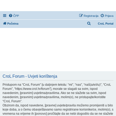
CroL Forum
ČPP
Registracija
Prijava
P
Početna
CroL Portal
r
e
t
r
a
ž
n
i
CroL Forum - Uvjeti korištenja
k
Pristupom na “CroL Forum” [u daljnjem tekstu: “mi”, “nas”, “naš(a/e/i/u)”, “CroL
Forum”, “https://www.crol.hr/forum”], morate se slagati sa svim, ispod
navedenim, [pravnim] uvjetima/pravilima. Ako se ne slažete sa svim, ispod
navedenim, [pravnim] uvjetima/pravilima, molim(o), ne pristupajte/koristite
“CroL Forum”.
Obzirom da, ispod navedene, [pravne] uvjete/pravila možemo promijeniti u bilo
koje doba, a o čemu obavještavamo samo registrirane korisnike/ce, molim(o), s
vremena na vrijeme ih [ponovo] pročitajte da se nebi dogodilo da se ne slažete