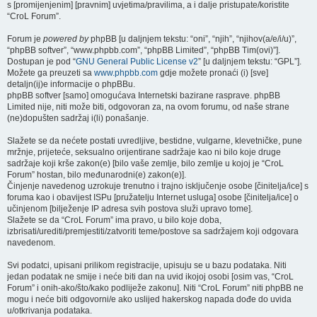
s [promijenjenim] [pravnim] uvjetima/pravilima, a i dalje pristupate/koristite
“CroL Forum”.
Forum je
powered by
phpBB [u daljnjem tekstu: “oni”, “njih”, “njihov(a/e/i/u)”,
“phpBB softver”, “www.phpbb.com”, “phpBB Limited”, “phpBB Tim(ovi)”].
Dostupan je pod “
GNU General Public License v2
” [u daljnjem tekstu: “GPL”].
Možete ga preuzeti sa
www.phpbb.com
gdje možete pronaći (i) [sve]
detaljn(ij)e informacije o phpBBu.
phpBB softver [samo] omogućava Internetski bazirane rasprave. phpBB
Limited nije, niti može biti, odgovoran za, na ovom forumu, od naše strane
(ne)dopušten sadržaj i(li) ponašanje.
Slažete se da nećete postati uvredljive, bestidne, vulgarne, klevetničke, pune
mržnje, prijeteće, seksualno orijentirane sadržaje kao ni bilo koje druge
sadržaje koji krše zakon(e) [bilo vaše zemlje, bilo zemlje u kojoj je “CroL
Forum” hostan, bilo međunarodni(e) zakon(e)].
Činjenje navedenog uzrokuje trenutno i trajno isključenje osobe [činitelja/ice] s
foruma kao i obavijest ISPu [pružatelju Internet usluga] osobe [činitelja/ice] o
učinjenom [bilježenje IP adresa svih postova služi upravo tome].
Slažete se da “CroL Forum” ima pravo, u bilo koje doba,
izbrisati/urediti/premjestiti/zatvoriti teme/postove sa sadržajem koji odgovara
navedenom.
Svi podatci, upisani prilikom registracije, upisuju se u bazu podataka. Niti
jedan podatak ne smije i neće biti dan na uvid ikojoj osobi [osim vas, “CroL
Forum” i onih-ako/što/kako podliježe zakonu]. Niti “CroL Forum” niti phpBB ne
mogu i neće biti odgovorni/e ako uslijed hakerskog napada dođe do uvida
u/otkrivanja podataka.