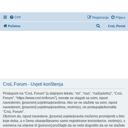
CroL Forum
ČPP
Registracija
Prijava
P
Početna
CroL Portal
r
e
t
r
a
ž
n
i
CroL Forum - Uvjeti korištenja
k
Pristupom na “CroL Forum” [u daljnjem tekstu: “mi”, “nas”, “naš(a/e/i/u)”, “CroL
Forum”, “https://www.crol.hr/forum”], morate se slagati sa svim, ispod
navedenim, [pravnim] uvjetima/pravilima. Ako se ne slažete sa svim, ispod
navedenim, [pravnim] uvjetima/pravilima, molim(o), ne pristupajte/koristite
“CroL Forum”.
Obzirom da, ispod navedene, [pravne] uvjete/pravila možemo promijeniti u bilo
koje doba, a o čemu obavještavamo samo registrirane korisnike/ce, molim(o), s
vremena na vrijeme ih [ponovo] pročitajte da se nebi dogodilo da se ne slažete