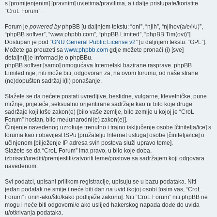
s [promijenjenim] [pravnim] uvjetima/pravilima, a i dalje pristupate/koristite
“CroL Forum”.
Forum je
powered by
phpBB [u daljnjem tekstu: “oni”, “njih”, “njihov(a/e/i/u)”,
“phpBB softver”, “www.phpbb.com”, “phpBB Limited”, “phpBB Tim(ovi)”].
Dostupan je pod “
GNU General Public License v2
” [u daljnjem tekstu: “GPL”].
Možete ga preuzeti sa
www.phpbb.com
gdje možete pronaći (i) [sve]
detaljn(ij)e informacije o phpBBu.
phpBB softver [samo] omogućava Internetski bazirane rasprave. phpBB
Limited nije, niti može biti, odgovoran za, na ovom forumu, od naše strane
(ne)dopušten sadržaj i(li) ponašanje.
Slažete se da nećete postati uvredljive, bestidne, vulgarne, klevetničke, pune
mržnje, prijeteće, seksualno orijentirane sadržaje kao ni bilo koje druge
sadržaje koji krše zakon(e) [bilo vaše zemlje, bilo zemlje u kojoj je “CroL
Forum” hostan, bilo međunarodni(e) zakon(e)].
Činjenje navedenog uzrokuje trenutno i trajno isključenje osobe [činitelja/ice] s
foruma kao i obavijest ISPu [pružatelju Internet usluga] osobe [činitelja/ice] o
učinjenom [bilježenje IP adresa svih postova služi upravo tome].
Slažete se da “CroL Forum” ima pravo, u bilo koje doba,
izbrisati/urediti/premjestiti/zatvoriti teme/postove sa sadržajem koji odgovara
navedenom.
Svi podatci, upisani prilikom registracije, upisuju se u bazu podataka. Niti
jedan podatak ne smije i neće biti dan na uvid ikojoj osobi [osim vas, “CroL
Forum” i onih-ako/što/kako podliježe zakonu]. Niti “CroL Forum” niti phpBB ne
mogu i neće biti odgovorni/e ako uslijed hakerskog napada dođe do uvida
u/otkrivanja podataka.