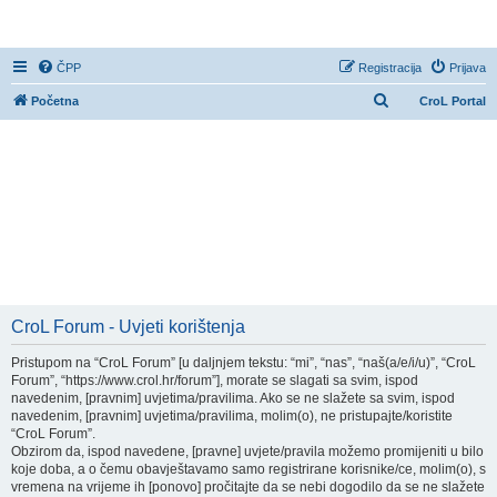
CroL Forum
ČPP
Registracija
Prijava
P
Početna
CroL Portal
r
e
t
r
a
ž
n
i
CroL Forum - Uvjeti korištenja
k
Pristupom na “CroL Forum” [u daljnjem tekstu: “mi”, “nas”, “naš(a/e/i/u)”, “CroL
Forum”, “https://www.crol.hr/forum”], morate se slagati sa svim, ispod
navedenim, [pravnim] uvjetima/pravilima. Ako se ne slažete sa svim, ispod
navedenim, [pravnim] uvjetima/pravilima, molim(o), ne pristupajte/koristite
“CroL Forum”.
Obzirom da, ispod navedene, [pravne] uvjete/pravila možemo promijeniti u bilo
koje doba, a o čemu obavještavamo samo registrirane korisnike/ce, molim(o), s
vremena na vrijeme ih [ponovo] pročitajte da se nebi dogodilo da se ne slažete